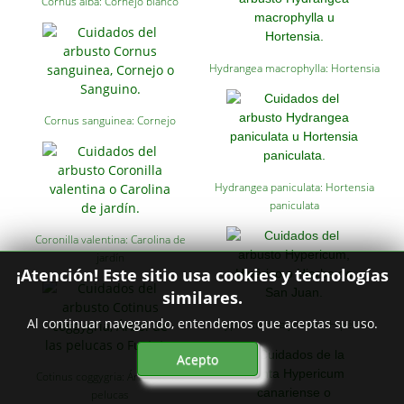
Cornus alba: Cornejo blanco
Hydrangea macrophylla: Hortensia
Cornus sanguinea: Cornejo
Hydrangea paniculata: Hortensia
paniculata
Coronilla valentina: Carolina de
jardín
¡Atención! Este sitio usa cookies y tecnologías
similares.
Al continuar navegando, entendemos que aceptas su uso.
Hypericum calycinum: Hipérico
Acepto
Cotinus coggygria: Árbol de las
pelucas