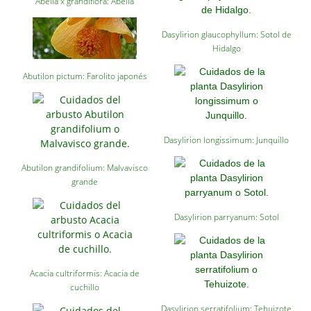
Abelia x grandiflora: Abelia
Carencias
Dasylirion glaucophyllum: Sotol de
Fotos
Hidalgo
Flores y Plantas
Abutilon pictum: Farolito japonés
Árboles y Palmeras
Arbustos y Trepadoras
Dasylirion longissimum: Junquillo
Cactus y Suculentas
Abutilon grandifolium: Malvavisco
grande
Dasylirion parryanum: Sotol
Acacia cultriformis: Acacia de
cuchillo
Dasylirion serratifolium: Tehuizote