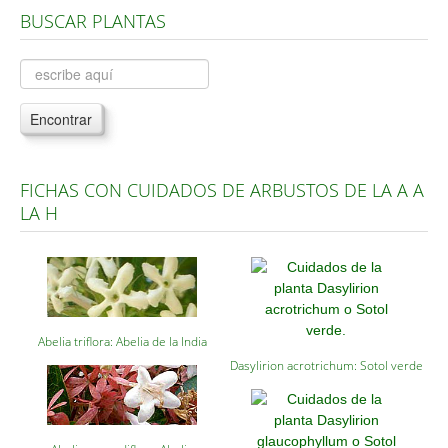
BUSCAR PLANTAS
Árboles, Cicas y Palmeras de la G a la Z
Plantas Anuales y Perennes
Plantas Bulbosas y Acuáticas
Encontrar
Plantas de Interior
Plantas Trepadoras
FICHAS CON CUIDADOS DE ARBUSTOS DE LA A A
Plantas Aromáticas y de Huerto
LA H
Plantas Carnívoras y Orquídeas
Consejos
Hemisferio Norte
Hemisferio Sur
Abelia triflora: Abelia de la India
Dasylirion acrotrichum: Sotol verde
Enfermedades
Animales
Hongos