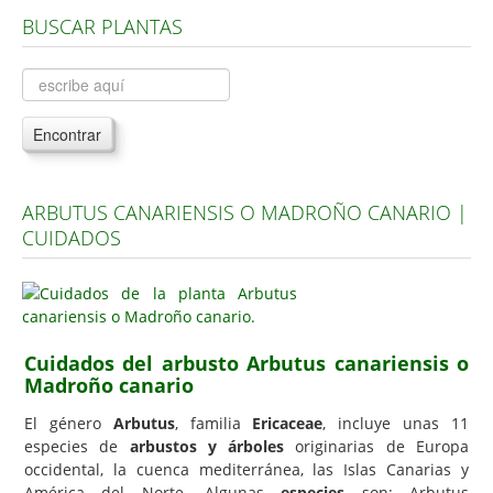
BUSCAR PLANTAS
Árboles, Cicas y Palmeras de la G a la Z
Plantas Anuales y Perennes
Plantas Bulbosas y Acuáticas
Encontrar
Plantas de Interior
Plantas Trepadoras
ARBUTUS CANARIENSIS O MADROÑO CANARIO |
Plantas Aromáticas y de Huerto
CUIDADOS
Plantas Carnívoras y Orquídeas
Consejos
Hemisferio Norte
Cuidados del arbusto Arbutus canariensis o
Hemisferio Sur
Madroño canario
Enfermedades
El género
Arbutus
, familia
Ericaceae
, incluye unas 11
especies de
arbustos y árboles
originarias de Europa
Animales
occidental, la cuenca mediterránea, las Islas Canarias y
Hongos
América del Norte. Algunas
especies
son: Arbutus