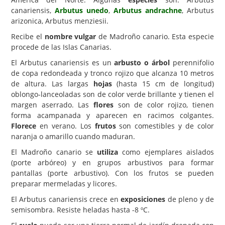
canariensis,
Arbutus unedo
,
Arbutus andrachne
, Arbutus
Carencias
arizonica, Arbutus menziesii.
Fotos
Recibe el
nombre vulgar
de Madroño canario. Esta especie
procede de las Islas Canarias.
Flores y Plantas
El Arbutus canariensis es un
arbusto o árbol
perennifolio
Árboles y Palmeras
de copa redondeada y tronco rojizo que alcanza 10 metros
de altura. Las largas
hojas
(hasta 15 cm de longitud)
Arbustos y Trepadoras
oblongo-lanceoladas son de color verde brillante y tienen el
Cactus y Suculentas
margen aserrado. Las
flores
son de color rojizo, tienen
forma acampanada y aparecen en racimos colgantes.
Florece
en verano. Los
frutos
son comestibles y de color
naranja o amarillo cuando maduran.
El Madroño canario se
utiliza
como ejemplares aislados
(porte arbóreo) y en grupos arbustivos para formar
pantallas (porte arbustivo). Con los frutos se pueden
preparar mermeladas y licores.
El Arbutus canariensis crece en
exposiciones
de pleno y de
semisombra. Resiste heladas hasta -8 ºC.