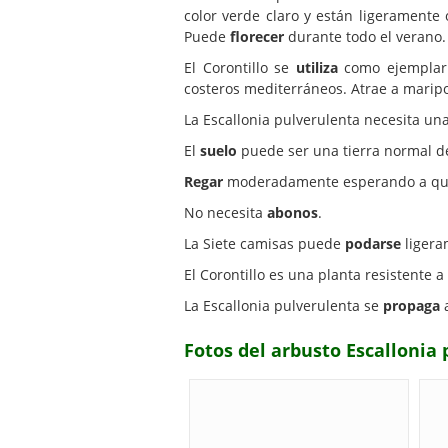
color verde claro y están ligeramente
Puede
florecer
durante todo el verano.
El Corontillo se
utiliza
como ejemplar a
costeros mediterráneos. Atrae a maripo
La Escallonia pulverulenta necesita un
El
suelo
puede ser una tierra normal de
Regar
moderadamente esperando a que e
No necesita
abonos
.
La Siete camisas puede
podarse
ligera
El Corontillo es una planta resistente a
La Escallonia pulverulenta se
propaga
a
Fotos del arbusto Escallonia 