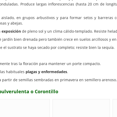
 onduladas. Produce largas inflorescencias (hasta 20 cm de long
islado, en grupos arbustivos y para formar setos y barreras con
sas y abejas.
a
exposición
de pleno sol y un clima cálido-templado. Resiste helad
 jardín bien drenada pero también crece en suelos arcillosos y en
l sustrato se haya secado por completo; resiste bien la sequía.
mente tras la floración para mantener un porte compacto.
 las habituales
plagas y enfermedades
.
 partir de semillas sembradas en primavera en semillero arenoso.
pulverulenta o Corontillo