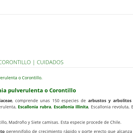
CORONTILLO | CUIDADOS
nia pulverulenta o Corontillo
iaceae
, comprende unas 150 especies de
arbustos y arbolitos
erulenta,
Escallonia rubra
,
Escallonia illinita
, Escallonia revoluta,
illo, Madroño y Siete camisas. Esta especie procede de Chile.
sto
perennifolio de crecimiento rápido y porte erecto que alcanza