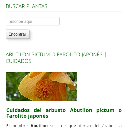
BUSCAR PLANTAS
Árboles, Cicas y Palmeras de la G a la Z
Plantas Anuales y Perennes
Plantas Bulbosas y Acuáticas
Encontrar
Plantas de Interior
Plantas Trepadoras
ABUTILON PICTUM O FAROLITO JAPONÉS |
Plantas Aromáticas y de Huerto
CUIDADOS
Plantas Carnívoras y Orquídeas
Consejos
Hemisferio Norte
Hemisferio Sur
Enfermedades
Cuidados del arbusto Abutilon pictum o
Farolito japonés
Animales
El nombre
Abutilon
se cree que deriva del árabe. La
Hongos