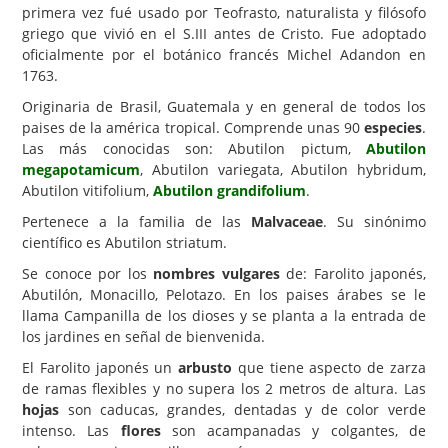
primera vez fué usado por Teofrasto, naturalista y filósofo
Carencias
griego que vivió en el S.III antes de Cristo. Fue adoptado
oficialmente por el botánico francés Michel Adandon en
Fotos
1763.
Flores y Plantas
Originaria de Brasil, Guatemala y en general de todos los
paises de la américa tropical. Comprende unas 90
especies
.
Árboles y Palmeras
Las más conocidas son: Abutilon pictum,
Abutilon
megapotamicum
, Abutilon variegata, Abutilon hybridum,
Arbustos y Trepadoras
Abutilon vitifolium,
Abutilon grandifolium
.
Cactus y Suculentas
Pertenece a la familia de las
Malvaceae
. Su sinónimo
científico es Abutilon striatum.
Se conoce por los
nombres vulgares
de: Farolito japonés,
Abutilón, Monacillo, Pelotazo. En los paises árabes se le
llama Campanilla de los dioses y se planta a la entrada de
los jardines en señal de bienvenida.
El Farolito japonés un
arbusto
que tiene aspecto de zarza
de ramas flexibles y no supera los 2 metros de altura. Las
hojas
son caducas, grandes, dentadas y de color verde
intenso. Las
flores
son acampanadas y colgantes, de