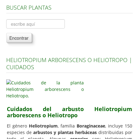
BUSCAR PLANTAS
Árboles, Cicas y Palmeras de la G a la Z
Plantas Anuales y Perennes
Plantas Bulbosas y Acuáticas
Encontrar
Plantas de Interior
Plantas Trepadoras
HELIOTROPIUM ARBORESCENS O HELIOTROPO |
Plantas Aromáticas y de Huerto
CUIDADOS
Plantas Carnívoras y Orquídeas
Consejos
Hemisferio Norte
Hemisferio Sur
Cuidados del arbusto Heliotropium
arborescens o Heliotropo
Enfermedades
El género
Heliotropium
, familia
Boraginaceae
, incluye 150
Animales
especies de
arbustos y plantas herbáceas
distribuidas por
Hongos
todo el planeta. Algunas
especies
son: Heliotropium