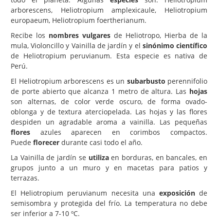
arborescens, Heliotropium amplexicaule, Heliotropium
Carencias
europaeum, Heliotropium foertherianum.
Fotos
Recibe los
nombres vulgares
de Heliotropo, Hierba de la
mula, Violoncillo y Vainilla de jardín y el
sinónimo científico
Flores y Plantas
de Heliotropium peruvianum. Esta especie es nativa de
Perú.
Árboles y Palmeras
El Heliotropium arborescens es un
subarbusto
perennifolio
Arbustos y Trepadoras
de porte abierto que alcanza 1 metro de altura. Las
hojas
Cactus y Suculentas
son alternas, de color verde oscuro, de forma ovado-
oblonga y de textura aterciopelada. Las hojas y las flores
despiden un agradable aroma a vainilla. Las pequeñas
flores
azules aparecen en corimbos compactos.
Puede
florecer
durante casi todo el año.
La Vainilla de jardín se
utiliza
en borduras, en bancales, en
grupos junto a un muro y en macetas para patios y
terrazas.
El Heliotropium peruvianum necesita una
exposición
de
semisombra y protegida del frío. La temperatura no debe
ser inferior a 7-10 ºC.