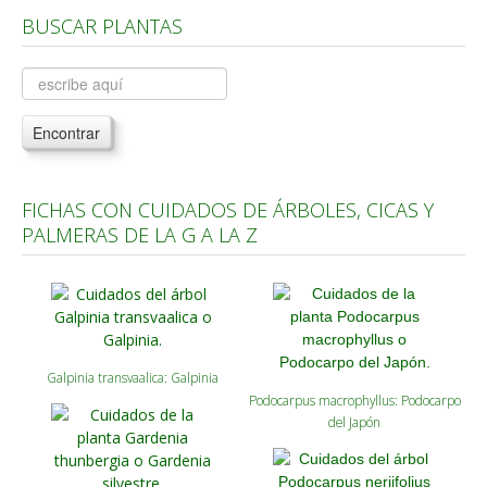
BUSCAR PLANTAS
Árboles, Cicas y Palmeras de la G a la Z
Plantas Anuales y Perennes
Plantas Bulbosas y Acuáticas
Encontrar
Plantas de Interior
Plantas Trepadoras
FICHAS CON CUIDADOS DE ÁRBOLES, CICAS Y
Plantas Aromáticas y de Huerto
PALMERAS DE LA G A LA Z
Plantas Carnívoras y Orquídeas
Consejos
Hemisferio Norte
Hemisferio Sur
Galpinia transvaalica: Galpinia
Podocarpus macrophyllus: Podocarpo
Enfermedades
del Japón
Animales
Hongos