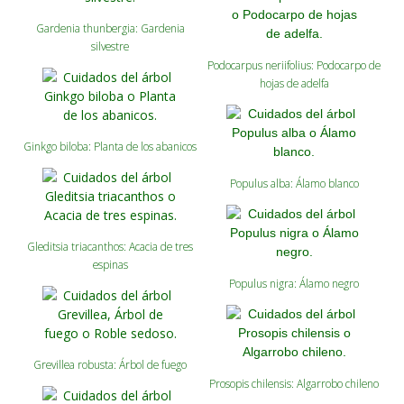
Gardenia thunbergia: Gardenia
Carencias
silvestre
Fotos
Podocarpus neriifolius: Podocarpo de
hojas de adelfa
Flores y Plantas
Árboles y Palmeras
Ginkgo biloba: Planta de los abanicos
Arbustos y Trepadoras
Populus alba: Álamo blanco
Cactus y Suculentas
Gleditsia triacanthos: Acacia de tres
espinas
Populus nigra: Álamo negro
Grevillea robusta: Árbol de fuego
Prosopis chilensis: Algarrobo chileno