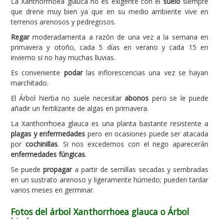
La Xanthorrhoea glauca no es exigente con el
suelo
siempre
que drene muy bien ya que en su medio ambiente vive en
terrenos arenosos y pedregosos.
Regar
moderadamenta a razón de una vez a la semana en
primavera y otoño, cada 5 días en verano y cada 15 en
invierno si no hay muchas lluvias.
Es conveniente
podar
las inflorescencias una vez se hayan
marchitado.
El Árbol hierba no suele necesitar
abonos
pero se le puede
añadir un fertilizante de algas en primavera.
La Xanthorrhoea glauca es una planta bastante resistente a
plagas y enfermedades
pero en ocasiones puede ser atacada
por
cochinillas
. Si nos excedemos con el riego aparecerán
enfermedades fúngicas
.
Se puede
propagar
a partir de semillas secadas y sembradas
en un sustrato arenoso y ligeramente húmedo; pueden tardar
varios meses en germinar.
Fotos del árbol Xanthorrhoea glauca o Árbol