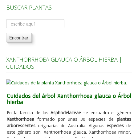
BUSCAR PLANTAS
Árboles, Cicas y Palmeras de la G a la Z
Plantas Anuales y Perennes
Plantas Bulbosas y Acuáticas
Encontrar
Plantas de Interior
Plantas Trepadoras
XANTHORRHOEA GLAUCA O ÁRBOL HIERBA |
Plantas Aromáticas y de Huerto
CUIDADOS
Plantas Carnívoras y Orquídeas
Consejos
Hemisferio Norte
Cuidados del árbol Xanthorrhoea glauca o Árbol
hierba
Hemisferio Sur
En la familia de las
Asphodelaceae
se encuadra el género
Enfermedades
Xanthorrhoea
formado por unas 30 especies de
plantas
arborescentes
originarias de Australia. Algunas
especies
de
Animales
este género son: Xanthorrhoea glauca, Xanthorrhoea minor,
Hongos