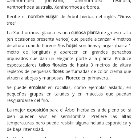
Xanthorrhoea johnsonii, Xanthorrhoea resinosa,
Xanthorrhoea australis, Xanthorrhoea arborea.
Carencias
Recibe el
nombre vulgar
de Árbol hierba, del inglés "Grass
Fotos
tree".
Flores y Plantas
La Xanthorrhoea glauca es una
curiosa planta
de grueso tallo
(en ocasiones presenta varios) que puede alcanzar 4 metros
Árboles y Palmeras
de altura cuando florece. Sus
hojas
son finas y largas (hasta 1
metro de longitud) y aparecen en grandes penachos
Arbustos y Trepadoras
arqueados que dan un elegante porte a la planta. Produce
Cactus y Suculentas
espectaculares
tallos florales
de hasta 3 metros de altura
repletos de pequeñas
flores
perfumadas de color crema que
atraen a abejas y mariposas.
Florece
en primavera.
Se puede
emplear
en rocallas, como ejemplar aislado, en
pequeños grupos en taludes y en macetas que puedan
resguardarse del frío.
La mejor
exposición
para el Árbol hierba es la de pleno sol si
bien pueden vivir en semisombra. Prefiere las altas
temperaturas pero puede resistir alguna helada esporádica y
de baja intensidad.