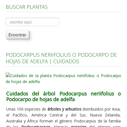
BUSCAR PLANTAS
Árboles, Cicas y Palmeras de la G a la Z
Plantas Anuales y Perennes
Plantas Bulbosas y Acuáticas
Encontrar
Plantas de Interior
Plantas Trepadoras
PODOCARPUS NERIIFOLIUS O PODOCARPO DE
Plantas Aromáticas y de Huerto
HOJAS DE ADELFA | CUIDADOS
Plantas Carnívoras y Orquídeas
Consejos
Hemisferio Norte
Cuidados del árbol Podocarpus neriifolius o
Hemisferio Sur
Podocarpo de hojas de adelfa
Enfermedades
Unas 100 especies de
árboles y arbustos
distribuidos por Asia,
el Pacífico, América Central y del Sur, Nueva Zelanda,
Animales
Australia y África forman el género Podocarpus de la familia
Hongos
de las
Podocarpaceae
. Algunas
especies
del género son: