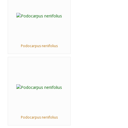
Podocarpus neriifolius
Podocarpus neriifolius