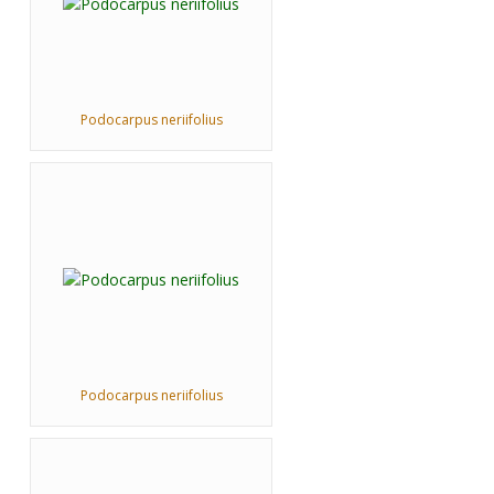
Podocarpus neriifolius
Podocarpus neriifolius