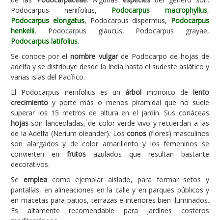
Podocarpus neriifolius,
Podocarpus macrophyllus
,
Carencias
Podocarpus elongatus
, Podocarpus dispermus,
Podocarpus
henkelii
, Podocarpus glaucus, Podocarpus grayae,
Fotos
Podocarpus latifolius
.
Flores y Plantas
Se conoce por el
nombre vulgar
de Podocarpo de hojas de
adelfa y se distribuye desde la India hasta el sudeste asiático y
Árboles y Palmeras
varias islas del Pacífico.
Arbustos y Trepadoras
El Podocarpus neriifolius es un
árbol
monoico de
lento
Cactus y Suculentas
crecimiento
y porte más o menos piramidal que no suele
superar los 15 metros de altura en el jardín. Sus coriáceas
hojas
son lanceoladas, de color verde vivo y recuerdan a las
de la Adelfa (Nerium oleander). Los
conos
(flores) masculinos
son alargados y de color amarillento y los femeninos se
convierten en
frutos
azulados que resultan bastante
decorativos.
Se
emplea
como ejemplar aislado, para formar setos y
pantallas, en alineaciones en la calle y en parques públicos y
en macetas para patios, terrazas e interiores bien iluminados.
Es altamente recomendable para jardines costeros