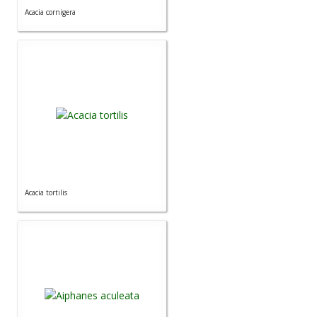
Acacia cornigera
Carencias
Fotos
Flores y Plantas
Árboles y Palmeras
Arbustos y Trepadoras
Cactus y Suculentas
Acacia tortilis