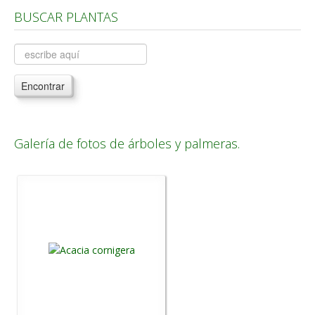
BUSCAR PLANTAS
Árboles, Cicas y Palmeras de la G a la Z
Plantas Anuales y Perennes
Plantas Bulbosas y Acuáticas
Encontrar
Plantas de Interior
Plantas Trepadoras
Plantas Aromáticas y de Huerto
Galería de fotos de árboles y palmeras.
Plantas Carnívoras y Orquídeas
Consejos
Hemisferio Norte
Hemisferio Sur
Enfermedades
Animales
Hongos