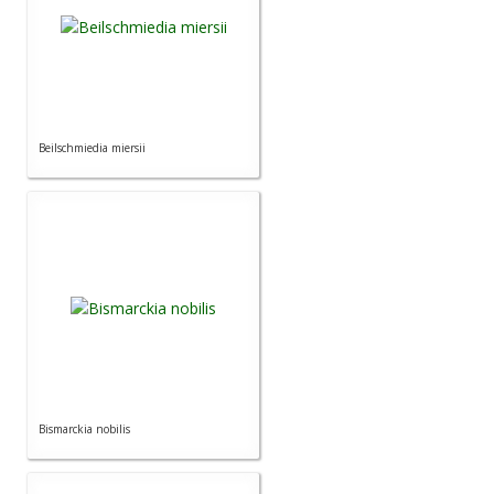
Beilschmiedia miersii
Bismarckia nobilis