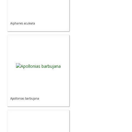
Aiphanes aculeata
Apollonias barbujana