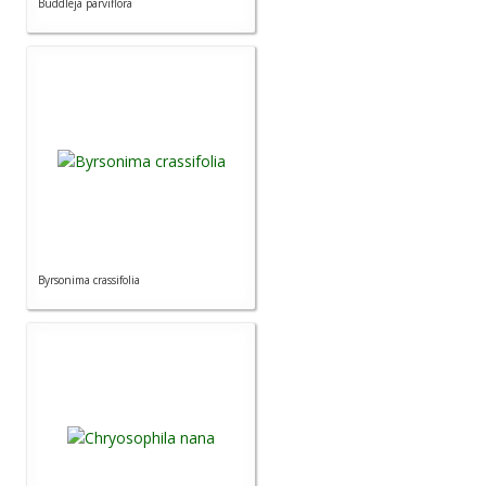
Buddleja parviflora
Byrsonima crassifolia