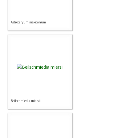
Astrocaryum mexicanum
Beilschmiedia miersii