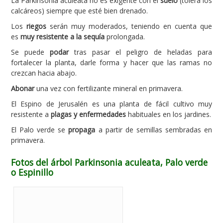
La Parkinsonia aculeata no es exigente con el
suelo
(tolera los
calcáreos) siempre que esté bien drenado.
Los
riegos
serán muy moderados, teniendo en cuenta que
es
muy resistente a la sequía
prolongada.
Se puede
podar
tras pasar el peligro de heladas para
fortalecer la planta, darle forma y hacer que las ramas no
crezcan hacia abajo.
Abonar
una vez con fertilizante mineral en primavera.
El Espino de Jerusalén es una planta de fácil cultivo muy
resistente a
plagas y enfermedades
habituales en los jardines.
El Palo verde se
propaga
a partir de semillas sembradas en
primavera.
Fotos del árbol Parkinsonia aculeata, Palo verde
o Espinillo