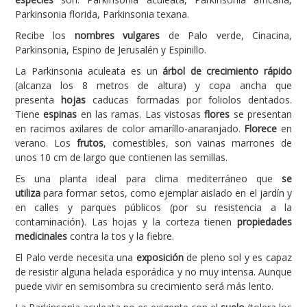
Parkinsonia florida, Parkinsonia texana.
Carencias
Recibe los
nombres vulgares
de Palo verde, Cinacina,
Fotos
Parkinsonia, Espino de Jerusalén y Espinillo.
Flores y Plantas
La Parkinsonia aculeata es un
árbol de crecimiento rápido
(alcanza los 8 metros de altura) y copa ancha que
Árboles y Palmeras
presenta
hojas
caducas formadas por foliolos dentados.
Tiene
espinas
en las ramas. Las vistosas
flores
se presentan
Arbustos y Trepadoras
en racimos axilares de color amaríllo-anaranjado.
Florece
en
Cactus y Suculentas
verano. Los
frutos
, comestibles, son vainas marrones de
unos 10 cm de largo que contienen las semillas.
Es una planta ideal para clima mediterráneo que
se
utiliza
para formar setos, como ejemplar aislado en el jardín y
en calles y parques públicos (por su resistencia a la
contaminación). Las hojas y la corteza tienen
propiedades
medicinales
contra la tos y la fiebre.
El Palo verde necesita una
exposición
de pleno sol y es capaz
de resistir alguna helada esporádica y no muy intensa. Aunque
puede vivir en semisombra su crecimiento será más lento.