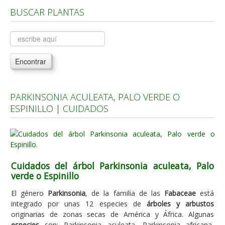
BUSCAR PLANTAS
Árboles, Cicas y Palmeras de la G a la Z
Plantas Anuales y Perennes
Plantas Bulbosas y Acuáticas
Encontrar
Plantas de Interior
Plantas Trepadoras
PARKINSONIA ACULEATA, PALO VERDE O
Plantas Aromáticas y de Huerto
ESPINILLO | CUIDADOS
Plantas Carnívoras y Orquídeas
Consejos
Hemisferio Norte
Cuidados del árbol Parkinsonia aculeata, Palo
Hemisferio Sur
verde o Espinillo
Enfermedades
El género
Parkinsonia
, de la familia de las
Fabaceae
está
integrado por unas 12 especies de
árboles y arbustos
Animales
originarias de zonas secas de América y África. Algunas
Hongos
especies
son: Parkinsonia aculeata, Parkinsonia africana,