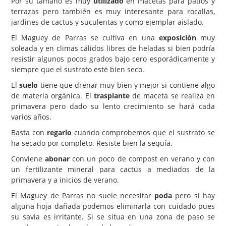
Por su tamaño es muy
utilizado
en macetas para patios y
terrazas pero también es muy interesante para rocallas,
jardines de cactus y suculentas y como ejemplar aislado.
El Maguey de Parras se cultiva en una
exposición
muy
soleada y en climas cálidos libres de heladas si bien podría
resistir algunos pocos grados bajo cero esporádicamente y
siempre que el sustrato esté bien seco.
El
suelo
tiene que drenar muy bien y mejor si contiene algo
de materia orgánica. El
trasplante
de maceta se realiza en
primavera pero dado su lento crecimiento se hará cada
varios años.
Basta con
regarlo
cuando comprobemos que el sustrato se
ha secado por completo. Resiste bien la sequía.
Conviene
abonar
con un poco de compost en verano y con
un fertilizante mineral para cactus a mediados de la
primavera y a inicios de verano.
El Maguey de Parras no suele necesitar
poda
pero si hay
alguna hoja dañada podemos eliminarla con cuidado pues
su savia es irritante. Si se situa en una zona de paso se