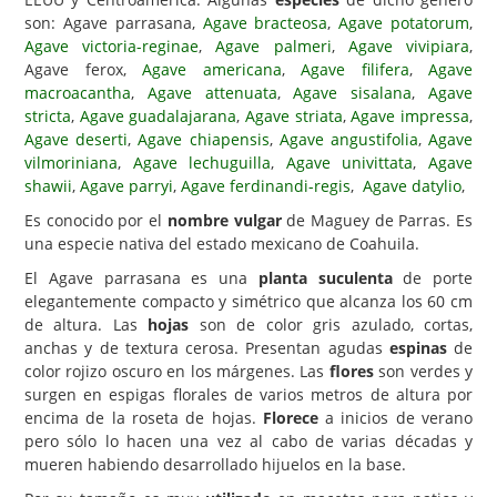
son: Agave parrasana,
Agave bracteosa
,
Agave potatorum
,
Carencias
Agave victoria-reginae
,
Agave palmeri
,
Agave vivipiara
,
Agave ferox,
Agave americana
,
Agave filifera
,
Agave
Fotos
macroacantha
,
Agave attenuata
,
Agave sisalana
,
Agave
Flores y Plantas
stricta
,
Agave guadalajarana
,
Agave striata
,
Agave impressa
,
Agave deserti
,
Agave chiapensis
,
Agave angustifolia
,
Agave
Árboles y Palmeras
vilmoriniana
,
Agave lechuguilla
,
Agave univittata
,
Agave
shawii
,
Agave parryi
,
Agave ferdinandi-regis
,
Agave datylio
,
Arbustos y Trepadoras
Es conocido por el
nombre vulgar
de Maguey de Parras. Es
Cactus y Suculentas
una especie nativa del estado mexicano de Coahuila.
El Agave parrasana es una
planta suculenta
de porte
elegantemente compacto y simétrico que alcanza los 60 cm
de altura. Las
hojas
son de color gris azulado, cortas,
anchas y de textura cerosa. Presentan agudas
espinas
de
color rojizo oscuro en los márgenes. Las
flores
son verdes y
surgen en espigas florales de varios metros de altura por
encima de la roseta de hojas.
Florece
a inicios de verano
pero sólo lo hacen una vez al cabo de varias décadas y
mueren habiendo desarrollado hijuelos en la base.