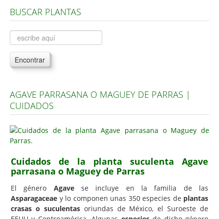
BUSCAR PLANTAS
Árboles, Cicas y Palmeras de la G a la Z
Plantas Anuales y Perennes
Plantas Bulbosas y Acuáticas
Encontrar
Plantas de Interior
Plantas Trepadoras
AGAVE PARRASANA O MAGUEY DE PARRAS |
Plantas Aromáticas y de Huerto
CUIDADOS
Plantas Carnívoras y Orquídeas
Consejos
Hemisferio Norte
Cuidados de la planta suculenta Agave
Hemisferio Sur
parrasana o Maguey de Parras
Enfermedades
El género
Agave
se incluye en la familia de las
Asparagaceae
y lo componen unas 350 especies de
plantas
Animales
crasas o suculentas
oriundas de México, el Suroeste de
Hongos
EEUU y Centroamérica. Algunas
especies
de dicho género