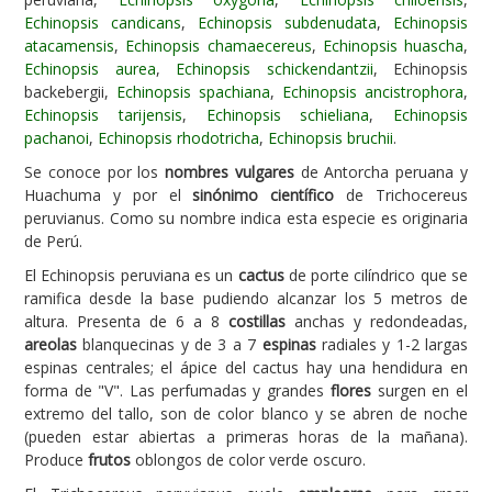
Echinopsis candicans
,
Echinopsis subdenudata
,
Echinopsis
Carencias
atacamensis
,
Echinopsis chamaecereus
,
Echinopsis huascha
,
Echinopsis aurea
,
Echinopsis schickendantzii
, Echinopsis
Fotos
backebergii,
Echinopsis spachiana
,
Echinopsis ancistrophora
,
Flores y Plantas
Echinopsis tarijensis
,
Echinopsis schieliana
,
Echinopsis
pachanoi
,
Echinopsis rhodotricha
,
Echinopsis bruchii
.
Árboles y Palmeras
Se conoce por los
nombres vulgares
de Antorcha peruana y
Arbustos y Trepadoras
Huachuma y por el
sinónimo científico
de Trichocereus
peruvianus. Como su nombre indica esta especie es originaria
Cactus y Suculentas
de Perú.
El Echinopsis peruviana es un
cactus
de porte cilíndrico que se
ramifica desde la base pudiendo alcanzar los 5 metros de
altura. Presenta de 6 a 8
costillas
anchas y redondeadas,
areolas
blanquecinas y de 3 a 7
espinas
radiales y 1-2 largas
espinas centrales; el ápice del cactus hay una hendidura en
forma de "V". Las perfumadas y grandes
flores
surgen en el
extremo del tallo, son de color blanco y se abren de noche
(pueden estar abiertas a primeras horas de la mañana).
Produce
frutos
oblongos de color verde oscuro.