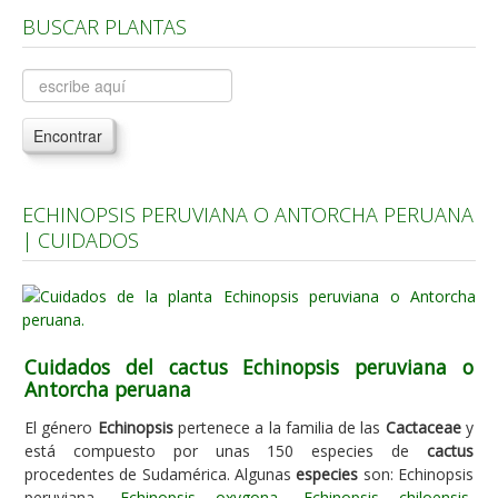
BUSCAR PLANTAS
Árboles, Cicas y Palmeras de la G a la Z
Plantas Anuales y Perennes
Plantas Bulbosas y Acuáticas
Encontrar
Plantas de Interior
Plantas Trepadoras
ECHINOPSIS PERUVIANA O ANTORCHA PERUANA
Plantas Aromáticas y de Huerto
| CUIDADOS
Plantas Carnívoras y Orquídeas
Consejos
Hemisferio Norte
Cuidados del cactus Echinopsis peruviana o
Hemisferio Sur
Antorcha peruana
Enfermedades
El género
Echinopsis
pertenece a la familia de las
Cactaceae
y
está compuesto por unas 150 especies de
cactus
Animales
procedentes de Sudamérica. Algunas
especies
son: Echinopsis
Hongos
peruviana,
Echinopsis oxygona
,
Echinopsis chiloensis
,