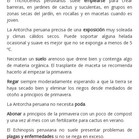
El Trichocereus peruvianus suele
emplearse
para crear
barreras, en jardines de cactus y suculentas, en grupos en
zonas secas del jardín, en rocallas y en macetas cuando es
joven.
La Antorcha peruana precisa de una
exposición
muy soleada
y climas cálidos secos. Puede soportar alguna helada
ocasional y suave es mejor que no se exponga a menos de 5
ºC.
Necesitan un
suelo
arenoso que drene bien y contenga algo
de materia orgánica. El trasplante de maceta se recomienda
hacerlo al empezar la primavera.
Regar
siempre moderadamente esperando a que la tierra se
haya secado bien y eliminar los riegos desde mediados de
otoño a principios de primavera.
La Antorcha peruana no necesita
poda
.
Abonar
a principios de la primavera con un poco de compost
y una vez al mes con un fertilizante para cactus en verano.
El Echinopsis peruviana no suele presentar problemas de
plagas y enfermedades
si no se riega en exceso.