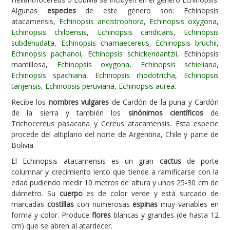
Algunas
especies
de este género son: Echinopsis
Carencias
atacamensis,
Echinopsis ancistrophora
,
Echinopsis oxygona
,
Echinopsis chiloensis
,
Echinopsis candicans
,
Echinopsis
Fotos
subdenudata
,
Echinopsis chamaecereus
,
Echinopsis bruchii
,
Flores y Plantas
Echinopsis pachanoi
,
Echinopsis schickendantzii
, Echinopsis
mamillosa,
Echinopsis oxygona
,
Echinopsis schieliana
,
Árboles y Palmeras
Echinopsis spachiana
,
Echinopsis rhodotricha
,
Echinopsis
tarijensis
,
Echinopsis peruviana
,
Echinopsis aurea
.
Arbustos y Trepadoras
Recibe los
nombres vulgares
de Cardón de la puna y Cardón
Cactus y Suculentas
de la sierra y también los
sinónimos científicos
de
Trichocereus pasacana y Cereus atacamensis. Esta especie
procede del altiplano del norte de Argentina, Chile y parte de
Bolivia.
El Echinopsis atacamensis es un gran
cactus
de porte
columnar y crecimiento lento que tiende a ramificarse con la
edad pudiendo medir 10 metros de altura y unos 25-30 cm de
diámetro. Su
cuerpo
es de color verde y está surcado de
marcadas
costillas
con numerosas
espinas
muy variables en
forma y color. Produce
flores
blancas y grandes (de hasta 12
cm) que se abren al atardecer.