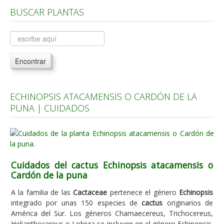
BUSCAR PLANTAS
Árboles, Cicas y Palmeras de la G a la Z
Plantas Anuales y Perennes
Plantas Bulbosas y Acuáticas
Encontrar
Plantas de Interior
Plantas Trepadoras
ECHINOPSIS ATACAMENSIS O CARDÓN DE LA
Plantas Aromáticas y de Huerto
PUNA | CUIDADOS
Plantas Carnívoras y Orquídeas
Consejos
Hemisferio Norte
Cuidados del cactus Echinopsis atacamensis o
Hemisferio Sur
Cardón de la puna
Enfermedades
A la familia de las
Cactaceae
pertenece el género
Echinopsis
integrado por unas 150 especies de
cactus
originarios de
Animales
América del Sur. Los géneros Chamaecereus, Trichocereus,
Hongos
Helianthocereus o Lobivia se incluyen en el género Echinopsis.