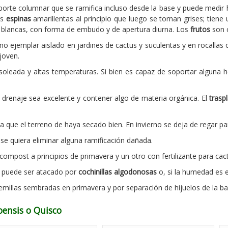
orte columnar que se ramifica incluso desde la base y puede medir 
as
espinas
amarillentas al principio que luego se tornan grises; tiene
 blancas, con forma de embudo y de apertura diurna. Los
frutos
son 
o ejemplar aislado en jardines de cactus y suculentas y en rocallas 
joven.
oleada y altas temperaturas. Si bien es capaz de soportar alguna h
 drenaje sea excelente y contener algo de materia orgánica. El
trasp
ue el terreno de haya secado bien. En invierno se deja de regar par
se quiera eliminar alguna ramificación dañada.
ompost a principios de primavera y un otro con fertilizante para cact
s puede ser atacado por
cochinillas algodonosas
o, si la humedad es 
semillas sembradas en primavera y por separación de hijuelos de la b
oensis o Quisco