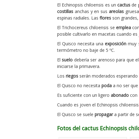
El Echinopsis chiloensis es un
cactus
de p
costillas
anchas y en sus
areolas
grues
espinas radiales. Las
flores
son grandes,
El Trichocereus chiloensis se
emplea
com
posible cultivarlo en macetas cuando es 
El Quisco necesita una
exposición
muy s
termómetro no baje de 5 ºC.
El
suelo
debería ser arenoso para que el
iniciarse la primavera.
Los
riegos
serán moderados esperando a q
El Quisco no necesita
poda
a no ser que 
Es suficiente con un ligero
abonado
con c
Cuando es joven el Echinopsis chiloensi
El Quisco se suele
propagar
a partir de 
Fotos del cactus Echinopsis chil