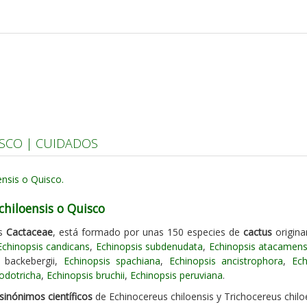
ISCO | CUIDADOS
chiloensis o Quisco
as
Cactaceae
, está formado por unas 150 especies de
cactus
origina
Echinopsis candicans
,
Echinopsis subdenudata
,
Echinopsis atacamens
s backebergii,
Echinopsis spachiana
,
Echinopsis ancistrophora
,
Ech
odotricha
,
Echinopsis bruchii
,
Echinopsis peruviana
.
sinónimos científicos
de Echinocereus chiloensis y Trichocereus chilo