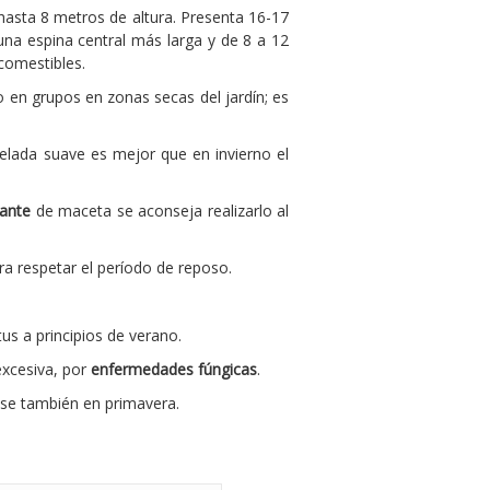
hasta 8 metros de altura. Presenta 16-17
 una espina central más larga y de 8 a 12
comestibles.
o en grupos en zonas secas del jardín; es
elada suave es mejor que en invierno el
lante
de maceta se aconseja realizarlo al
a respetar el período de reposo.
us a principios de verano.
excesiva, por
enfermedades fúngicas
.
ase también en primavera.