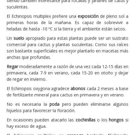
siendo también interesante para rocallas y jardines de catus y
suculentas.
El Echinopsis multiplex prefiere una
exposición
de pleno sol a
primeras horas de la mañana. Es capaz de sobrevivir a
heladas de hasta -10 ºC si la tierra y el ambiente están secos.
Un
suelo
apropiado para estas plantas puede ser un sustrato
comercial para cactus y plantas suculentas. Como sus raíces
son bastante superficiales es mejor plantarlo en macetas más
anchas que profundas.
Regar
moderadamente a razón de una vez cada 12-15 días en
primavera, cada 7-9 en verano, cada 15-20 en otoño y dejar
de regar en invierno.
El Echinopsis oxygona agradece
abonos
cada 2 meses a base
de fertilizante mineral para cactus en primavera y en verano.
No es necesaria la
poda
pero pueden eliminarse algunos
hijuelos para favorecer la floración.
En ocasiones pueden atacarlo las
cochinillas
o los
hongos
si
hay exceso de agua.