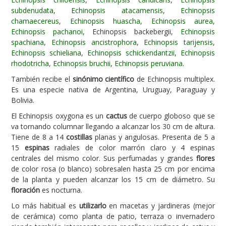
subdenudata
,
Echinopsis atacamensis
,
Echinopsis
Carencias
chamaecereus
,
Echinopsis huascha
,
Echinopsis aurea
,
Echinopsis pachanoi
, Echinopsis backebergii,
Echinopsis
Fotos
spachiana
,
Echinopsis ancistrophora
,
Echinopsis tarijensis
,
Flores y Plantas
Echinopsis schieliana
,
Echinopsis schickendantzii
,
Echinopsis
rhodotricha
,
Echinopsis bruchii
,
Echinopsis peruviana
.
Árboles y Palmeras
También recibe el
sinónimo científico
de Echinopsis multiplex.
Arbustos y Trepadoras
Es una especie nativa de Argentina, Uruguay, Paraguay y
Bolivia.
Cactus y Suculentas
El Echinopsis oxygona es un
cactus
de cuerpo globoso que se
va tornando columnar llegando a alcanzar los 30 cm de altura.
Tiene de 8 a 14
costillas
planas y angulosas. Presenta de 5 a
15
espinas
radiales de color marrón claro y 4 espinas
centrales del mismo color. Sus perfumadas y grandes
flores
de color rosa (o blanco) sobresalen hasta 25 cm por encima
de la planta y pueden alcanzar los 15 cm de diámetro. Su
floración
es nocturna.
Lo más habitual es
utilizarlo
en macetas y jardineras (mejor
de cerámica) como planta de patio, terraza o invernadero