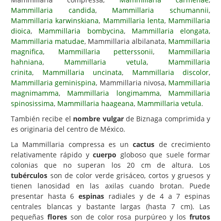
Mammillaria candida
,
Mammillaria schumannii
,
Carencias
Mammillaria karwinskiana
,
Mammillaria lenta
,
Mammillaria
dioica
,
Mammillaria bombycina
,
Mammillaria elongata
,
Fotos
Mammillaria matudae
, Mammillaria albilanata,
Mammillaria
Flores y Plantas
magnifica
,
Mammillaria petterssonii
,
Mammillaria
hahniana
,
Mammillaria vetula
,
Mammillaria
Árboles y Palmeras
crinita
,
Mammillaria uncinata
,
Mammillaria discolor
,
Mammillaria geminispina
, Mammillaria nivosa,
Mammillaria
Arbustos y Trepadoras
magnimamma
,
Mammillaria longimamma
,
Mammillaria
Cactus y Suculentas
spinosissima
,
Mammillaria haageana
,
Mammillaria vetula
.
También recibe el
nombre vulgar
de Biznaga comprimida y
es originaria del centro de México.
La Mammillaria compressa es un
cactus
de crecimiento
relativamente rápido y
cuerpo
globoso que suele formar
colonias que no superan los 20 cm de altura. Los
tubérculos
son de color verde grisáceo, cortos y gruesos y
tienen lanosidad en las axilas cuando brotan. Puede
presentar hasta 6
espinas
radiales y de 4 a 7 espinas
centrales blancas y bastante largas (hasta 7 cm). Las
pequeñas
flores
son de color rosa purpúreo y los
frutos