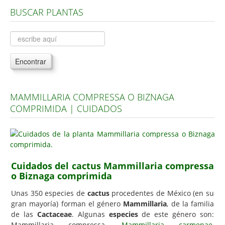
BUSCAR PLANTAS
Árboles, Cicas y Palmeras de la G a la Z
Plantas Anuales y Perennes
Plantas Bulbosas y Acuáticas
Encontrar
Plantas de Interior
Plantas Trepadoras
MAMMILLARIA COMPRESSA O BIZNAGA
Plantas Aromáticas y de Huerto
COMPRIMIDA | CUIDADOS
Plantas Carnívoras y Orquídeas
Consejos
Hemisferio Norte
Cuidados del cactus Mammillaria compressa
Hemisferio Sur
o Biznaga comprimida
Enfermedades
Unas 350 especies de
cactus
procedentes de México (en su
gran mayoría) forman el género
Mammillaria
, de la familia
Animales
de las
Cactaceae
. Algunas
especies
de este género son:
Hongos
Mammillaria compressa,
Mammillaria carmenae
,