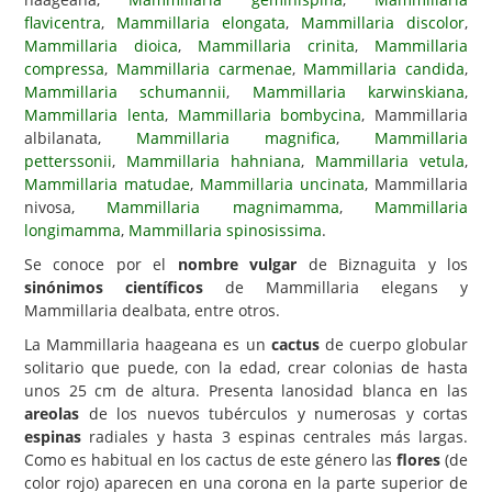
flavicentra
,
Mammillaria elongata
,
Mammillaria discolor
,
Carencias
Mammillaria dioica
,
Mammillaria crinita
,
Mammillaria
compressa
,
Mammillaria carmenae
,
Mammillaria candida
,
Fotos
Mammillaria schumannii
,
Mammillaria karwinskiana
,
Flores y Plantas
Mammillaria lenta
,
Mammillaria bombycina
, Mammillaria
albilanata,
Mammillaria magnifica
,
Mammillaria
Árboles y Palmeras
petterssonii
,
Mammillaria hahniana
,
Mammillaria vetula
,
Mammillaria matudae
,
Mammillaria uncinata
, Mammillaria
Arbustos y Trepadoras
nivosa,
Mammillaria magnimamma
,
Mammillaria
Cactus y Suculentas
longimamma
,
Mammillaria spinosissima
.
Se conoce por el
nombre vulgar
de Biznaguita y los
sinónimos científicos
de Mammillaria elegans y
Mammillaria dealbata, entre otros.
La Mammillaria haageana es un
cactus
de cuerpo globular
solitario que puede, con la edad, crear colonias de hasta
unos 25 cm de altura. Presenta lanosidad blanca en las
areolas
de los nuevos tubérculos y numerosas y cortas
espinas
radiales y hasta 3 espinas centrales más largas.
Como es habitual en los cactus de este género las
flores
(de
color rojo) aparecen en una corona en la parte superior de