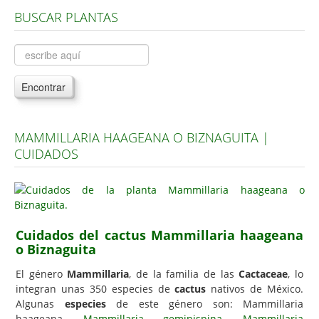
BUSCAR PLANTAS
Árboles, Cicas y Palmeras de la G a la Z
Plantas Anuales y Perennes
Plantas Bulbosas y Acuáticas
Encontrar
Plantas de Interior
Plantas Trepadoras
MAMMILLARIA HAAGEANA O BIZNAGUITA |
Plantas Aromáticas y de Huerto
CUIDADOS
Plantas Carnívoras y Orquídeas
Consejos
Hemisferio Norte
Cuidados del cactus Mammillaria haageana
Hemisferio Sur
o Biznaguita
Enfermedades
El género
Mammillaria
, de la familia de las
Cactaceae
, lo
integran unas 350 especies de
cactus
nativos de México.
Animales
Algunas
especies
de este género son: Mammillaria
Hongos
haageana,
Mammillaria geminispina
,
Mammillaria