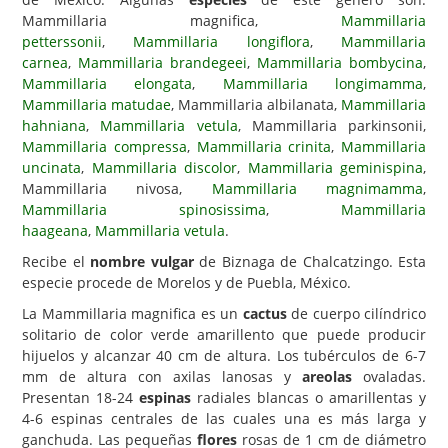
Mammillaria magnifica,
Mammillaria
Carencias
petterssonii
,
Mammillaria longiflora
,
Mammillaria
carnea
,
Mammillaria brandegeei
,
Mammillaria bombycina
,
Fotos
Mammillaria elongata
,
Mammillaria longimamma
,
Flores y Plantas
Mammillaria matudae
, Mammillaria albilanata,
Mammillaria
hahniana
,
Mammillaria vetula
, Mammillaria parkinsonii,
Árboles y Palmeras
Mammillaria compressa
,
Mammillaria crinita
,
Mammillaria
uncinata
,
Mammillaria discolor
,
Mammillaria geminispina
,
Arbustos y Trepadoras
Mammillaria nivosa,
Mammillaria magnimamma
,
Cactus y Suculentas
Mammillaria spinosissima
,
Mammillaria
haageana
,
Mammillaria vetula
.
Recibe el
nombre vulgar
de Biznaga de Chalcatzingo. Esta
especie procede de Morelos y de Puebla, México.
La Mammillaria magnifica es un
cactus
de cuerpo cilíndrico
solitario de color verde amarillento que puede producir
hijuelos y alcanzar 40 cm de altura. Los tubérculos de 6-7
mm de altura con axilas lanosas y
areolas
ovaladas.
Presentan 18-24
espinas
radiales blancas o amarillentas y
4-6 espinas centrales de las cuales una es más larga y
ganchuda. Las pequeñas
flores
rosas de 1 cm de diámetro