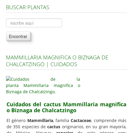
BUSCAR PLANTAS
Árboles, Cicas y Palmeras de la G a la Z
Plantas Anuales y Perennes
Plantas Bulbosas y Acuáticas
Encontrar
Plantas de Interior
Plantas Trepadoras
MAMMILLARIA MAGNIFICA O BIZNAGA DE
Plantas Aromáticas y de Huerto
CHALCATZINGO | CUIDADOS
Plantas Carnívoras y Orquídeas
Consejos
Hemisferio Norte
Hemisferio Sur
Cuidados del cactus Mammillaria magnifica
o Biznaga de Chalcatzingo
Enfermedades
El género
Mammillaria
, familia
Cactaceae
, comprende más
Animales
de 350 especies de
cactus
originarios, en su gran mayoría,
Hongos
de México. Algunas
especies
de este género son: