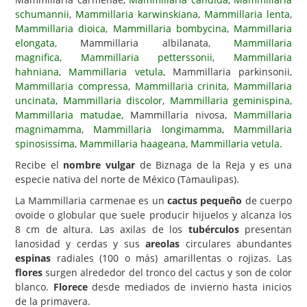
schumannii
,
Mammillaria karwinskiana
,
Mammillaria lenta
,
Carencias
Mammillaria dioica
,
Mammillaria bombycina
,
Mammillaria
elongata
, Mammillaria albilanata,
Mammillaria
Fotos
magnifica
,
Mammillaria petterssonii
,
Mammillaria
Flores y Plantas
hahniana
,
Mammillaria vetula
, Mammillaria parkinsonii,
Mammillaria compressa
,
Mammillaria crinita
,
Mammillaria
Árboles y Palmeras
uncinata
,
Mammillaria discolor
,
Mammillaria geminispina
,
Mammillaria matudae
, Mammillaria nivosa,
Mammillaria
Arbustos y Trepadoras
magnimamma
,
Mammillaria longimamma
,
Mammillaria
Cactus y Suculentas
spinosissima
,
Mammillaria haageana
,
Mammillaria vetula
.
Recibe el
nombre vulgar
de Biznaga de la Reja y es una
especie nativa del norte de México (Tamaulipas).
La Mammillaria carmenae es un
cactus pequeño
de cuerpo
ovoide o globular que suele producir hijuelos y alcanza los
8 cm de altura. Las axilas de los
tubérculos
presentan
lanosidad y cerdas y sus
areolas
circulares abundantes
espinas
radiales (100 o más) amarillentas o rojizas. Las
flores
surgen alrededor del tronco del cactus y son de color
blanco.
Florece
desde mediados de invierno hasta inicios
de la primavera.