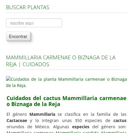
BUSCAR PLANTAS
Árboles, Cicas y Palmeras de la G a la Z
Plantas Anuales y Perennes
Plantas Bulbosas y Acuáticas
Encontrar
Plantas de Interior
Plantas Trepadoras
MAMMILLARIA CARMENAE O BIZNAGA DE LA
Plantas Aromáticas y de Huerto
REJA | CUIDADOS
Plantas Carnívoras y Orquídeas
Consejos
Hemisferio Norte
Cuidados del cactus Mammillaria carmenae
Hemisferio Sur
o Biznaga de la Reja
Enfermedades
El género
Mammillaria
se clasifica en la familia de las
Cactaceae
y lo integran unas 350 especies de
cactus
Animales
oriundos de México. Algunas
especies
del género son:
Hongos
Mammillaria carmenae,
Mammillaria candida
,
Mammillaria