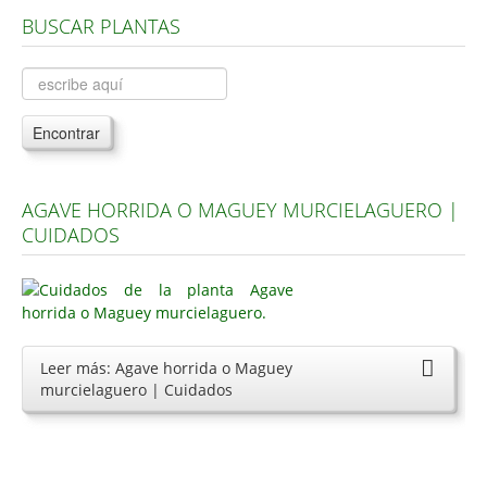
BUSCAR PLANTAS
Árboles, Cicas y Palmeras de la G a la Z
Plantas Anuales y Perennes
Plantas Bulbosas y Acuáticas
Encontrar
Plantas de Interior
Plantas Trepadoras
AGAVE HORRIDA O MAGUEY MURCIELAGUERO |
Plantas Aromáticas y de Huerto
CUIDADOS
Plantas Carnívoras y Orquídeas
Consejos
Hemisferio Norte
Leer más: Agave horrida o Maguey
Hemisferio Sur
murcielaguero | Cuidados
Enfermedades
Animales
Hongos