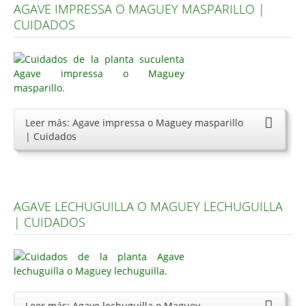
AGAVE IMPRESSA O MAGUEY MASPARILLO |
Carencias
CUIDADOS
Fotos
Flores y Plantas
Árboles y Palmeras
Arbustos y Trepadoras
Leer más: Agave impressa o Maguey masparillo
| Cuidados
Cactus y Suculentas
AGAVE LECHUGUILLA O MAGUEY LECHUGUILLA
| CUIDADOS
Leer más: Agave lechuguilla o Maguey