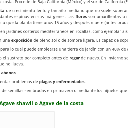
 costa. Procede de Baja California (México) y el sur de California (
nta
de crecimiento lento y tamaño mediano que no suele superar 
ndantes espinas en sus márgenes. Las
flores
son amarillentas o r
asta que la planta tiene unos 15 años y después muere (antes produ
en jardines costeros mediterráneos en rocallas, como ejemplar ai
en una
exposición
de pleno sol o de sombra ligera. Es capaz de sopo
para lo cual puede emplearse una tierra de jardín con un 40% de a
 el sustrato por completo antes de
regar
de nuevo. En invierno s
e no llueva.
s
abonos
.
esentar problemas de
plagas y enfermedades
.
r de semillas sembradas en primavera o mediante los hijuelos que
 Agave shawii o Agave de la costa