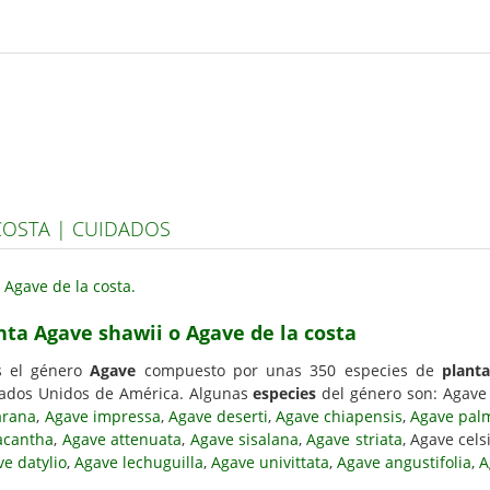
COSTA | CUIDADOS
nta Agave shawii o Agave de la costa
 el género
Agave
compuesto por unas 350 especies de
plant
stados Unidos de América. Algunas
especies
del género son: Agave
arana
,
Agave impressa
,
Agave deserti
,
Agave chiapensis
,
Agave pal
acantha
,
Agave attenuata
,
Agave sisalana
,
Agave striata
, Agave cels
e datylio
,
Agave lechuguilla
,
Agave univittata
,
Agave angustifolia
,
A