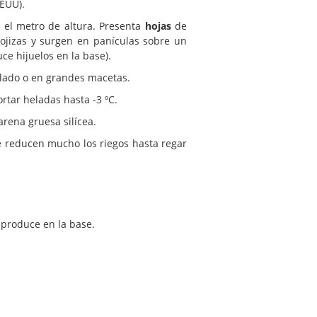
EEUU).
el metro de altura. Presenta
hojas
de
ojizas y surgen en panículas sobre un
ce hijuelos en la base).
slado o en grandes macetas.
rtar heladas hasta -3 ºC.
rena gruesa silícea.
e reducen mucho los riegos hasta regar
 produce en la base.