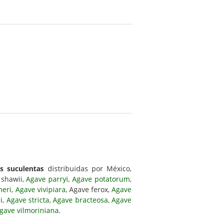
as suculentas
distribuidas por México,
 shawii,
Agave parryi
,
Agave potatorum
,
meri
,
Agave vivipiara
, Agave ferox,
Agave
ii,
Agave stricta
,
Agave bracteosa
,
Agave
gave vilmoriniana
.