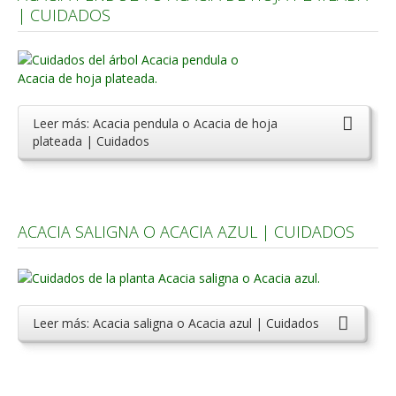
| CUIDADOS
Carencias
Fotos
Flores y Plantas
Árboles y Palmeras
Leer más: Acacia pendula o Acacia de hoja
plateada | Cuidados
Arbustos y Trepadoras
Cactus y Suculentas
ACACIA SALIGNA O ACACIA AZUL | CUIDADOS
Leer más: Acacia saligna o Acacia azul | Cuidados