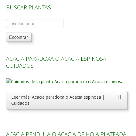
BUSCAR PLANTAS
Árboles, Cicas y Palmeras de la G a la Z
Plantas Anuales y Perennes
Plantas Bulbosas y Acuáticas
Encontrar
Plantas de Interior
Plantas Trepadoras
ACACIA PARADOXA O ACACIA ESPINOSA |
Plantas Aromáticas y de Huerto
CUIDADOS
Plantas Carnívoras y Orquídeas
Consejos
Hemisferio Norte
Leer más: Acacia paradoxa o Acacia espinosa |
Cuidados
Hemisferio Sur
Enfermedades
Animales
ACACIA PENDULA O ACACIA DE HOJA PLATEADA
Hongos