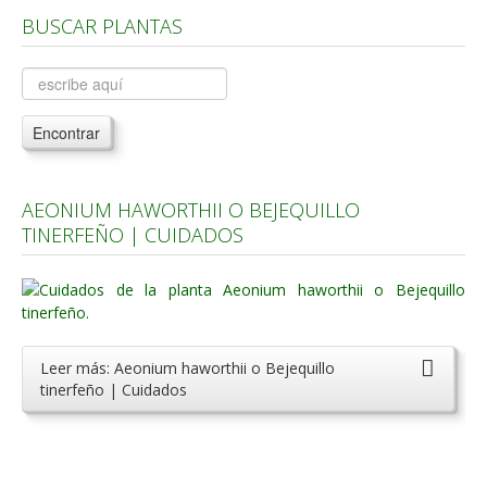
BUSCAR PLANTAS
Árboles, Cicas y Palmeras de la G a la Z
Plantas Anuales y Perennes
Plantas Bulbosas y Acuáticas
Encontrar
Plantas de Interior
Plantas Trepadoras
AEONIUM HAWORTHII O BEJEQUILLO
Plantas Aromáticas y de Huerto
TINERFEÑO | CUIDADOS
Plantas Carnívoras y Orquídeas
Consejos
Hemisferio Norte
Leer más: Aeonium haworthii o Bejequillo
Hemisferio Sur
tinerfeño | Cuidados
Enfermedades
Animales
Hongos