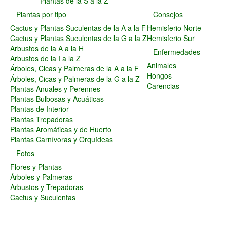
Plantas de la S a la Z
Plantas Carnívoras y Orquídeas
Plantas por tipo
Consejos
Consejos
Cactus y Plantas Suculentas de la A a la F
Hemisferio Norte
Hemisferio Norte
Cactus y Plantas Suculentas de la G a la Z
Hemisferio Sur
Hemisferio Sur
Arbustos de la A a la H
Enfermedades
Enfermedades
Arbustos de la I a la Z
Animales
Árboles, Cicas y Palmeras de la A a la F
Animales
Hongos
Árboles, Cicas y Palmeras de la G a la Z
Hongos
Carencias
Plantas Anuales y Perennes
Carencias
Plantas Bulbosas y Acuáticas
Fotos
Plantas de Interior
Flores y Plantas
Plantas Trepadoras
Árboles y Palmeras
Plantas Aromáticas y de Huerto
Arbustos y Trepadoras
Plantas Carnívoras y Orquídeas
Cactus y Suculentas
Fotos
Flores y Plantas
Árboles y Palmeras
Arbustos y Trepadoras
Cactus y Suculentas