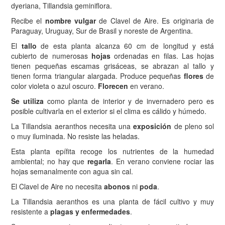
dyeriana, Tillandsia geminiflora.
Recibe el
nombre vulgar
de Clavel de Aire. Es originaria de
Paraguay, Uruguay, Sur de Brasil y noreste de Argentina.
El
tallo
de esta planta alcanza 60 cm de longitud y está
cubierto de numerosas
hojas
ordenadas en filas. Las hojas
tienen pequeñas escamas grisáceas, se abrazan al tallo y
tienen forma triangular alargada. Produce pequeñas
flores
de
color violeta o azul oscuro.
Florecen
en verano.
Se utiliza
como planta de interior y de invernadero pero es
posible cultivarla en el exterior si el clima es cálido y húmedo.
La Tillandsia aeranthos necesita una
exposición
de pleno sol
o muy iluminada. No resiste las heladas.
Esta planta epífita recoge los nutrientes de la humedad
ambiental; no hay que
regarla
. En verano conviene rociar las
hojas semanalmente con agua sin cal.
El Clavel de Aire no necesita
abonos
ni
poda
.
La Tillandsia aeranthos es una planta de fácil cultivo y muy
resistente a
plagas y enfermedades
.