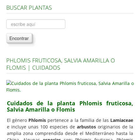
BUSCAR PLANTAS
Árboles, Cicas y Palmeras de la G a la Z
Plantas Anuales y Perennes
Plantas Bulbosas y Acuáticas
Encontrar
Plantas de Interior
Plantas Trepadoras
PHLOMIS FRUTICOSA, SALVIA AMARILLA O
Plantas Aromáticas y de Huerto
FLOMIS | CUIDADOS
Plantas Carnívoras y Orquídeas
Consejos
Hemisferio Norte
Cuidados de la planta Phlomis fruticosa,
Hemisferio Sur
Salvia Amarilla o Flomis
Enfermedades
El género
Phlomis
pertenece a la familia de las
Lamiaceae
e incluye unas 100 especies de
arbustos
originarios de la
Animales
amplia zona comprendida desde el Mediterráneo hasta la
Hongos
China. Algunas
especies
son: Phlomis fruticosa, Phlomis