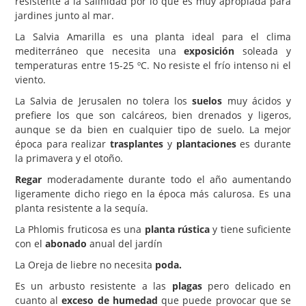
resistente a la salinidad por lo que es muy apropiada para
jardines junto al mar.
La Salvia Amarilla es una planta ideal para el clima
mediterráneo que necesita una
exposición
soleada y
temperaturas entre 15-25 ºC. No resiste el frío intenso ni el
viento.
La Salvia de Jerusalen no tolera los
suelos
muy ácidos y
prefiere los que son calcáreos, bien drenados y ligeros,
aunque se da bien en cualquier tipo de suelo. La mejor
época para realizar
trasplantes
y
plantaciones
es durante
la primavera y el otoño.
Regar
moderadamente durante todo el año aumentando
ligeramente dicho riego en la época más calurosa. Es una
planta resistente a la sequía.
La Phlomis fruticosa es una
planta rústica
y tiene suficiente
con el
abonado
anual del jardín
La Oreja de liebre no necesita
poda.
Es un arbusto resistente a las
plagas
pero delicado en
cuanto al
exceso de humedad
que puede provocar que se