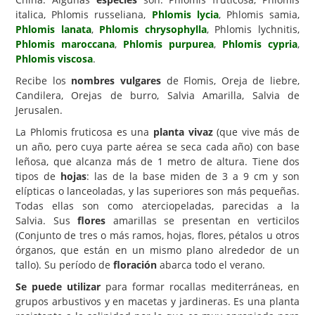
italica, Phlomis russeliana,
Phlomis lycia
, Phlomis samia,
Carencias
Phlomis lanata
,
Phlomis chrysophylla
, Phlomis lychnitis,
Phlomis maroccana
,
Phlomis purpurea
,
Phlomis cypria
,
Fotos
Phlomis viscosa
.
Flores y Plantas
Recibe los
nombres vulgares
de Flomis, Oreja de liebre,
Candilera, Orejas de burro, Salvia Amarilla, Salvia de
Árboles y Palmeras
Jerusalen.
Arbustos y Trepadoras
La Phlomis fruticosa es una
planta vivaz
(que vive más de
Cactus y Suculentas
un año, pero cuya parte aérea se seca cada año) con base
leñosa, que alcanza más de 1 metro de altura. Tiene dos
tipos de
hojas
: las de la base miden de 3 a 9 cm y son
elípticas o lanceoladas, y las superiores son más pequeñas.
Todas ellas son como aterciopeladas, parecidas a la
Salvia. Sus
flores
amarillas se presentan en verticilos
(Conjunto de tres o más ramos, hojas, flores, pétalos u otros
órganos, que están en un mismo plano alrededor de un
tallo). Su período de
floración
abarca todo el verano.
Se puede utilizar
para formar rocallas mediterráneas, en
grupos arbustivos y en macetas y jardineras. Es una planta