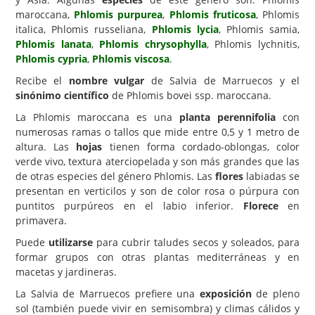
maroccana,
Phlomis purpurea
,
Phlomis fruticosa
, Phlomis
Carencias
italica, Phlomis russeliana,
Phlomis lycia
, Phlomis samia,
Phlomis lanata
,
Phlomis chrysophylla
, Phlomis lychnitis,
Fotos
Phlomis cypria
,
Phlomis viscosa
.
Flores y Plantas
Recibe el
nombre vulgar
de Salvia de Marruecos y el
sinónimo científico
de Phlomis bovei ssp. maroccana.
Árboles y Palmeras
La Phlomis maroccana es una
planta perennifolia
con
Arbustos y Trepadoras
numerosas ramas o tallos que mide entre 0,5 y 1 metro de
Cactus y Suculentas
altura. Las
hojas
tienen forma cordado-oblongas, color
verde vivo, textura aterciopelada y son más grandes que las
de otras especies del género Phlomis. Las
flores
labiadas se
presentan en verticilos y son de color rosa o púrpura con
puntitos purpúreos en el labio inferior.
Florece
en
primavera.
Puede
utilizarse
para cubrir taludes secos y soleados, para
formar grupos con otras plantas mediterráneas y en
macetas y jardineras.
La Salvia de Marruecos prefiere una
exposición
de pleno
sol (también puede vivir en semisombra) y climas cálidos y