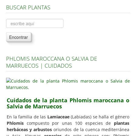
BUSCAR PLANTAS
Árboles, Cicas y Palmeras de la G a la Z
Plantas Anuales y Perennes
Plantas Bulbosas y Acuáticas
Encontrar
Plantas de Interior
Plantas Trepadoras
PHLOMIS MAROCCANA O SALVIA DE
Plantas Aromáticas y de Huerto
MARRUECOS | CUIDADOS
Plantas Carnívoras y Orquídeas
Consejos
Hemisferio Norte
Cuidados de la planta Phlomis maroccana o
Hemisferio Sur
Salvia de Marruecos
Enfermedades
En la familia de las
Lamiaceae
(Labiadas) se halla el género
Phlomis
compuesto por unas 100 especies de
plantas
Animales
herbáceas y arbustos
oriundos de la cuenca mediterránea
Hongos
y Asia. Algunas
especies
de este género son: Phlomis