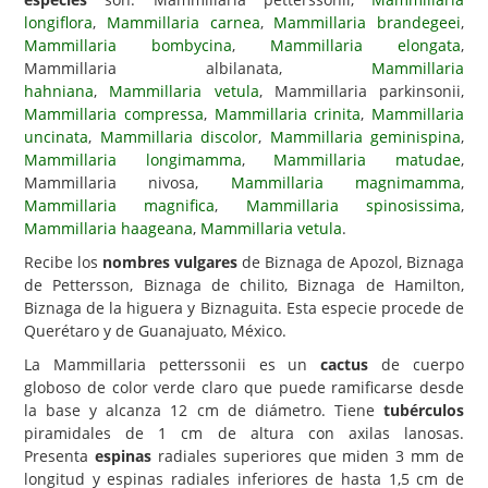
longiflora
,
Mammillaria carnea
,
Mammillaria brandegeei
,
Carencias
Mammillaria bombycina
,
Mammillaria elongata
,
Mammillaria albilanata,
Mammillaria
Fotos
hahniana
,
Mammillaria vetula
, Mammillaria parkinsonii,
Flores y Plantas
Mammillaria compressa
,
Mammillaria crinita
,
Mammillaria
uncinata
,
Mammillaria discolor
,
Mammillaria geminispina
,
Árboles y Palmeras
Mammillaria longimamma
,
Mammillaria matudae
,
Mammillaria nivosa,
Mammillaria magnimamma
,
Arbustos y Trepadoras
Mammillaria magnifica
,
Mammillaria spinosissima
,
Cactus y Suculentas
Mammillaria haageana
,
Mammillaria vetula
.
Recibe los
nombres vulgares
de Biznaga de Apozol, Biznaga
de Pettersson, Biznaga de chilito, Biznaga de Hamilton,
Biznaga de la higuera y Biznaguita. Esta especie procede de
Querétaro y de Guanajuato, México.
La Mammillaria petterssonii es un
cactus
de cuerpo
globoso de color verde claro que puede ramificarse desde
la base y alcanza 12 cm de diámetro. Tiene
tubérculos
piramidales de 1 cm de altura con axilas lanosas.
Presenta
espinas
radiales superiores que miden 3 mm de
longitud y espinas radiales inferiores de hasta 1,5 cm de