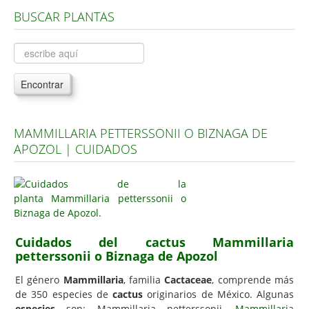
BUSCAR PLANTAS
Árboles, Cicas y Palmeras de la G a la Z
Plantas Anuales y Perennes
Plantas Bulbosas y Acuáticas
Encontrar
Plantas de Interior
Plantas Trepadoras
MAMMILLARIA PETTERSSONII O BIZNAGA DE
Plantas Aromáticas y de Huerto
APOZOL | CUIDADOS
Plantas Carnívoras y Orquídeas
Consejos
Hemisferio Norte
Hemisferio Sur
Cuidados del cactus Mammillaria
petterssonii o Biznaga de Apozol
Enfermedades
El género
Mammillaria
, familia
Cactaceae
, comprende más
Animales
de 350 especies de
cactus
originarios de México. Algunas
Hongos
especies
son: Mammillaria petterssonii,
Mammillaria