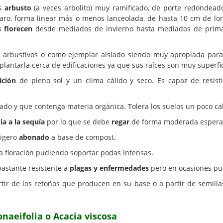
es
arbusto
(a veces arbolito) muy ramificado, de porte redondeado
aro, forma linear más o menos lanceolada, de hasta 10 cm de lon
as
florecen
desde mediados de invierno hasta mediados de prim
s arbustivos o como ejemplar aislado siendo muy apropiada par
plantarla cerca de edificaciones ya que sus raíces son muy superfic
ición
de pleno sol y un clima cálido y seco. Es capaz de resist
nado y que contenga materia orgánica. Tolera los suelos un poco ca
ia a la sequía
por lo que se debe
regar
de forma moderada esperand
ligero
abonado
a base de compost.
la floración pudiendo soportar podas intensas.
bastante resistente a
plagas y enfermedades
pero en ocasiones pu
tir de los retoños que producen en su base o a partir de semill
naeifolia o Acacia viscosa