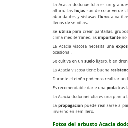
La Acacia dodonaeifolia es un grand
altura. Las
hojas
son de color verde cl
abundantes y vistosas
flores
amarill
llenas de semillas.
Se
utiliza
para crear pantallas, grupo
clima mediterráneo. Es
importante
no 
La Acacia viscosa necesita una
expos
ocasional.
Se cultiva en un
suelo
ligero, bien dre
La Acacia viscosa tiene buena
resistenc
Durante el otoño podemos realizar un 
Es recomendable darle una
poda
tras 
La Acacia dodonaeifolia es una planta 
La
propagación
puede realizarse a par
invierno en semillero.
Fotos del arbusto Acacia dodo