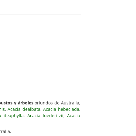
bustos y árboles
oriundos de Australia,
mis
,
Acacia dealbata
,
Acacia hebeclada
,
a iteaphylla
,
Acacia luederitzii
,
Acacia
ralia.