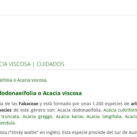
CIA VISCOSA | CUIDADOS
dodonaeifolia o Acacia viscosa
ia de las
Fabaceae
y está formado por unas 1.200 especies de
ar
pecies
de este género son: Acacia dodonaeifolia,
Acacia cultrifor
 truncata
,
Acacia greggii
,
Acacia karoo
,
Acacia longifolia
,
Acaci
pendula
.
osa ("Sticky wattle" en inglés). Esta especie procede del sur de Aust