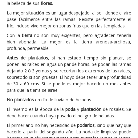
la belleza de sus
flores
.
Carencias
La mejor
situación
es un lugar despejado, al sol, donde el aire
pase fácilmente entre las ramas. Resiste perfectamente el
Fotos
frío; incluso vive mejor en zonas frías que en las templadas.
Flores y Plantas
Con la
tierra
no son muy exigentes, pero agradecen tenerla
bien abonada. La mejor es la tierra arenosa-arcillosa,
Árboles y Palmeras
profunda, permeable.
Arbustos y Trepadoras
Antes de plantarlos
, si han estado tiempo sin plantar, se
Cactus y Suculentas
ponen las raíces en agua un par de horas. Se podan las ramas
dejando 2 ó 3 yemas y se recortan los extremos de las raíces,
sobretodo si son gruesas. El hoyo debe tener una profundidad
de 30 a 60 cms. Si se puede es mejor hacerlo un mes antes
para que la tierra se airee.
No plantarlos
en día de lluvia o de heladas.
El invierno es la época de la
poda
y
plantación
de rosales. Se
debe hacer cuando haya pasado el peligro de heladas.
El primer año no hay necesidad de
podarlos
, sino que hay que
hacerlo a partir del segundo año. La poda de limpieza puede