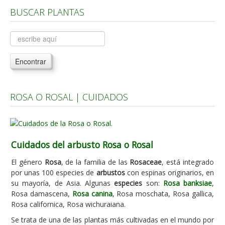
BUSCAR PLANTAS
Árboles, Cicas y Palmeras de la G a la Z
Plantas Anuales y Perennes
Plantas Bulbosas y Acuáticas
Encontrar
Plantas de Interior
Plantas Trepadoras
ROSA O ROSAL | CUIDADOS
Plantas Aromáticas y de Huerto
Plantas Carnívoras y Orquídeas
Consejos
Cuidados del arbusto Rosa o Rosal
Hemisferio Norte
El género
Rosa
, de la familia de las
Rosaceae
, está integrado
Hemisferio Sur
por unas 100 especies de
arbustos
con espinas originarios, en
su mayoría, de Asia. Algunas
especies
son:
Rosa banksiae
,
Enfermedades
Rosa damascena,
Rosa canina
, Rosa moschata, Rosa gallica,
Rosa californica, Rosa wichuraiana.
Animales
Se trata de una de las plantas más cultivadas en el mundo por
Hongos