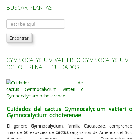
BUSCAR PLANTAS
Árboles, Cicas y Palmeras de la G a la Z
Plantas Anuales y Perennes
Plantas Bulbosas y Acuáticas
Encontrar
Plantas de Interior
Plantas Trepadoras
GYMNOCALYCIUM VATTERI O GYMNOCALYCIUM
Plantas Aromáticas y de Huerto
OCHOTERENAE | CUIDADOS
Plantas Carnívoras y Orquídeas
Consejos
Hemisferio Norte
Hemisferio Sur
Cuidados del cactus Gymnocalycium vatteri o
Gymnocalycium ochoterenae
Enfermedades
El género
Gymnocalycium
, familia
Cactaceae
, comprende
Animales
más de 60 especies de
cactus
originarios de América del Sur.
Hongos
Algunas especies son: Gymnocalycium