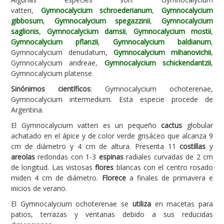
vatteri,
Gymnocalycium schroederianum
,
Gymnocalycium
Carencias
gibbosum
,
Gymnocalycium spegazzinii
,
Gymnocalycium
saglionis
,
Gymnocalycium damsii
,
Gymnocalycium mostii
,
Fotos
Gymnocalycium pflanzii
,
Gymnocalycium baldianum
,
Flores y Plantas
Gymnocalycium denudatum,
Gymnocalycium mihanovichii
,
Gymnocalycium andreae,
Gymnocalycium schickendantzii
,
Árboles y Palmeras
Gymnocalycium platense.
Arbustos y Trepadoras
Sinónimos científicos
: Gymnocalycium ochoterenae,
Gymnocalycium intermedium. Esta especie procede de
Cactus y Suculentas
Argentina.
El Gymnocalycium vatteri es un pequeño
cactus
globular
achatado en el ápice y de color verde grisáceo que alcanza 9
cm de diámetro y 4 cm de altura. Presenta 11
costillas
y
areolas
redondas con 1-3
espinas
radiales curvadas de 2 cm
de longitud. Las vistosas
flores
blancas con el centro rosado
miden 4 cm de diámetro.
Florece
a finales de primavera e
inicios de verano.
El Gymnocalycium ochoterenae se
utiliza
en macetas para
patios, terrazas y ventanas debido a sus reducidas