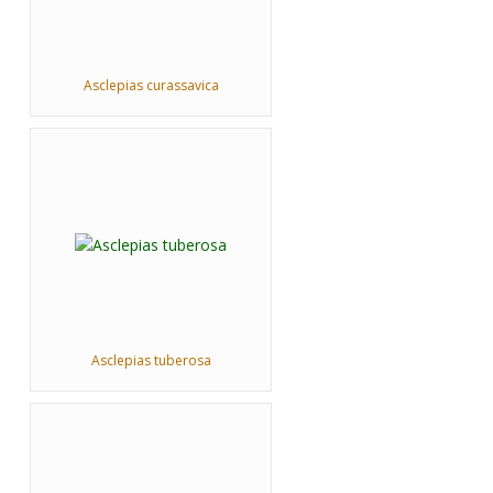
Asclepias curassavica
Asclepias tuberosa