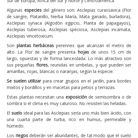
Sur de Europa, África del Sur y Norte y Centroamérica.
Algunas
especies
del género son: Asclepias curassavica (Flor
Carencias
de sangre, Platanillo, hierba María, Mata ganado, burladora),
Fotos
Asclepias syriaca (Algodón egipcio, Planta de papagayos),
Asclepias tuberosa, Asclepias speciosa, Asclepias incarnata,
Flores y Plantas
Asclepias vincetoxicum.
Árboles y Palmeras
Son
plantas herbáceas
perennes que alcanzan el metro de
alto. La Flor de sangre presenta
hojas
de unos 15 cm de
Arbustos y Trepadoras
largo, opuestas y de forma lanceolada. Lo más atractivo son
Cactus y Suculentas
sus pequeñas
flores
, reunidas en umbelas, y que pueden ser
amarillas, rojas, blancas o naranjas, según la especie.
Se suelen utilizar
para crear grupos en el jardín, para bordes
mixtos y bordillos y en macetas para petios y terrazas.
Estas plantas necesitan una
exposición
de semisombra o de
sombra si el clima es muy caluroso. No resisten las heladas.
El
suelo
ideal para las Asclepias sería uno más bien ácido, con
una cuarta parte de turba, rico en humus, permeable y
húmedo.
Los
riegos
deberán ser abundantes, de tal modo que el suelo