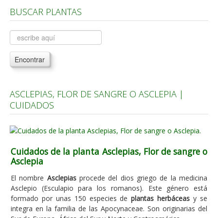
BUSCAR PLANTAS
Árboles, Cicas y Palmeras de la G a la Z
Plantas Anuales y Perennes
Plantas Bulbosas y Acuáticas
Encontrar
Plantas de Interior
Plantas Trepadoras
ASCLEPIAS, FLOR DE SANGRE O ASCLEPIA |
Plantas Aromáticas y de Huerto
CUIDADOS
Plantas Carnívoras y Orquídeas
Consejos
Hemisferio Norte
Cuidados de la planta Asclepias, Flor de sangre o
Asclepia
Hemisferio Sur
El nombre
Asclepias
procede del dios griego de la medicina
Enfermedades
Asclepio (Esculapio para los romanos). Este género está
formado por unas 150 especies de
plantas herbáceas
y se
Animales
integra en la familia de las Apocynaceae. Son originarias del
Hongos