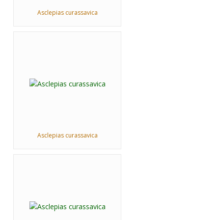
Asclepias curassavica
Asclepias curassavica