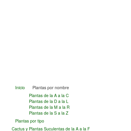
Plantas Carnívoras y Orquídeas
Consejos
Hemisferio Norte
Hemisferio Sur
Enfermedades
Animales
Hongos
Carencias
Fotos
Flores y Plantas
Árboles y Palmeras
Arbustos y Trepadoras
Inicio
Plantas por nombre
Cactus y Suculentas
Plantas de la A a la C
Plantas de la D a la L
Plantas de la M a la R
Plantas de la S a la Z
Plantas por tipo
Cactus y Plantas Suculentas de la A a la F