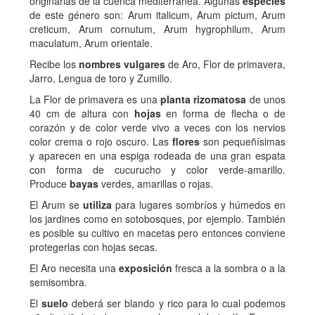
originarias de la cuenca mediterránea. Algunas
especies
de este género son: Arum italicum, Arum pictum, Arum
creticum, Arum cornutum, Arum hygrophilum, Arum
maculatum, Arum orientale.
Recibe los
nombres vulgares
de Aro, Flor de primavera,
Jarro, Lengua de toro y Zumillo.
La Flor de primavera es una
planta rizomatosa
de unos
40 cm de altura con
hojas
en forma de flecha o de
corazón y de color verde vivo a veces con los nervios
color crema o rojo oscuro. Las
flores
son pequeñísimas
y aparecen en una espiga rodeada de una gran espata
con forma de cucurucho y color verde-amarillo.
Produce
bayas
verdes, amarillas o rojas.
El Arum se
utiliza
para lugares sombríos y húmedos en
los jardines como en sotobosques, por ejemplo. También
es posible su cultivo en macetas pero entonces conviene
protegerlas con hojas secas.
El Aro necesita una
exposición
fresca a la sombra o a la
semisombra.
El
suelo
deberá ser blando y rico para lo cual podemos