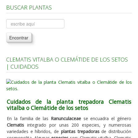
BUSCAR PLANTAS
Árboles, Cicas y Palmeras de la G a la Z
Plantas Anuales y Perennes
Plantas Bulbosas y Acuáticas
Encontrar
Plantas de Interior
Plantas Trepadoras
CLEMATIS VITALBA O CLEMÁTIDE DE LOS SETOS
Plantas Aromáticas y de Huerto
| CUIDADOS
Plantas Carnívoras y Orquídeas
Consejos
Hemisferio Norte
Cuidados de la planta trepadora Clematis
Hemisferio Sur
vitalba o Clemátide de los setos
Enfermedades
En la familia de las
Ranunculaceae
se encuadra el género
Clematis
integrado por unas 200 especies, y numerosas
Animales
variedades e híbridos, de
plantas trepadoras
de distribución
Hongos
cosmopolita. Algunas
especies
son: Clematis vitalba, Clematis