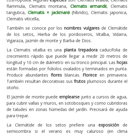
flammula, Clematis montana,
Clematis armandii
, Clematis
Carencias
tangutica,
Clematis × jackmanii
(híbrido), Clematis japonica,
Clematis viticella,
Fotos
También se conoce por los
nombres vulgares
de Clemátide
Flores y Plantas
de los setos, Hierba de los pordioseros, Vitalba, Vidarra,
Vigaraza, Jazmín de monte y Barba de Dios.
Árboles y Palmeras
La Clematis vitalba es una
planta trepadora
caducifolia de
Arbustos y Trepadoras
crecimiento rápido que puede llegar a medir 20 metros de
Cactus y Suculentas
longitud y 10 cm de diámetro en su tronco principal. Las
hojas
están formadas por foliolos ovalados y terminados en punta.
Produce abundantes
flores
blancas.
Florece
en primavera.
También resultan decorativas sus
frutos
plumosos durante el
otoño.
El Jazmín de monte puede
emplearse
junto a cursos de agua,
para cubrir vallas y muros, en sotobosques y como cubridoras
de taludes en zonas húmedas del jardín. Precisará de ayuda
para trepar.
La Clemátide de los setos prefiere una
exposición
de
semisombra si el verano es muy caluroso (en clima