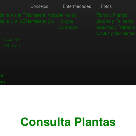
Consejos
Enfermedades
Fotos
de la A a la F
Hemisferio Norte
Animales
Flores y Plantas
de la G a la Z
Hemisferio Sur
Hongos
Árboles y Palmeras
Carencias
Arbustos y Trepador
Cactus y Suculentas
la A a la F
 la G a la Z
rto
eas
Consulta Plantas