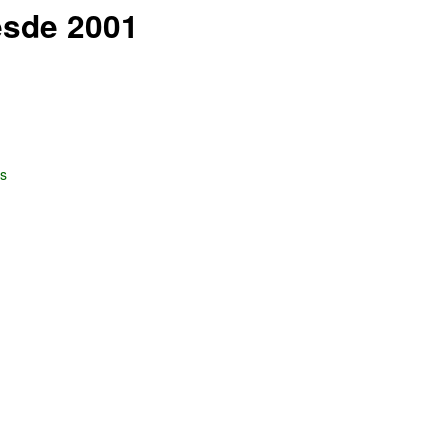
esde 2001
as