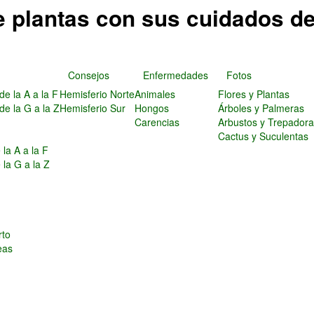
e plantas con sus cuidados d
Consejos
Enfermedades
Fotos
de la A a la F
Hemisferio Norte
Animales
Flores y Plantas
de la G a la Z
Hemisferio Sur
Hongos
Árboles y Palmeras
Carencias
Arbustos y Trepador
Cactus y Suculentas
la A a la F
 la G a la Z
s
rto
eas