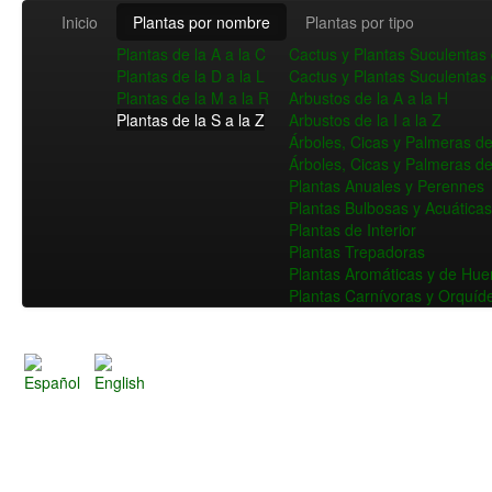
Inicio
Plantas por nombre
Plantas por tipo
Plantas de la A a la C
Cactus y Plantas Suculentas 
Plantas de la D a la L
Cactus y Plantas Suculentas 
Plantas de la M a la R
Arbustos de la A a la H
Plantas de la S a la Z
Arbustos de la I a la Z
Árboles, Cicas y Palmeras de 
Árboles, Cicas y Palmeras de
Plantas Anuales y Perennes
Plantas Bulbosas y Acuáticas
Plantas de Interior
Plantas Trepadoras
Plantas Aromáticas y de Hue
Plantas Carnívoras y Orquíd