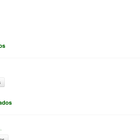
os
s
dados
dos