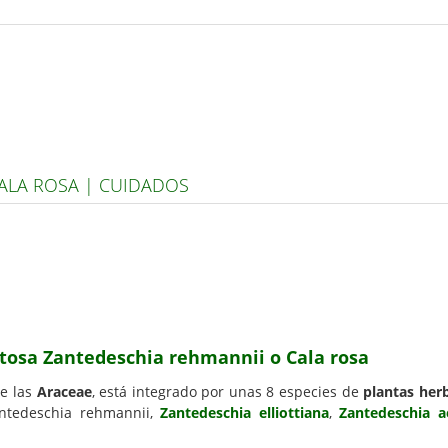
ALA ROSA | CUIDADOS
atosa Zantedeschia rehmannii o Cala rosa
de las
Araceae
, está integrado por unas 8 especies de
plantas her
ntedeschia rehmannii,
Zantedeschia elliottiana
,
Zantedeschia a