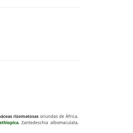
báceas rizomatosas
oriundas de África.
ethiopica
, Zantedeschia albomaculata,