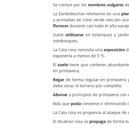
Se conoce por los
nombres vulgares
de
La Zantedeschia rehmannii es una
pla
y acintadas de color verde vivo (en o
florecer
durante casi todo el año excep
Suele
utilizarse
en estanques y jardin
sotobosques.
La Cala rosa necesita una
exposición
d
exponerla a menos de 5 ºC.
El
suelo
tiene que contener abundante 
en primavera.
Regar
de forma regular en primavera y
debe secar el terreno por completo.
Abonar
a principios de primavera con
Más que
poda
conviene ir eliminando l
La Cala rosa es propensa al ataque de
El Alcatraz rosa se
propaga
de forma bas