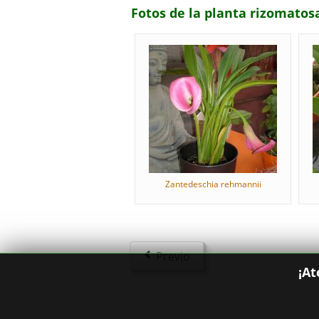
Fotos de la planta rizomatos
Zantedeschia rehmannii
Previo
¡At