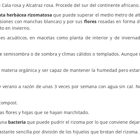
 Cala rosa y Alcatraz rosa. Procede del sur del continente africano.
nta herbácea rizomatosa
que puede superar el medio metro de altu
casiones con manchas blancas) y por sus
flores
rosadas en forma d
to en invierno.
es acuáticos, en macetas como planta de interior y de inverna
e semisombra o de sombra y climas cálidos o templados. Aunque r
materia orgánica y ser capaz de mantener la humedad pero estar
 verano a razón de unas 3 veces por semana con agua sin cal. No
 compost.
as flores y hojas que se hayan marchitado.
 una
bacteria
que puede pudrir el rizoma por lo que conviene dejarl
tante sencilla por división de los hijuelos que brotan del rizoma.