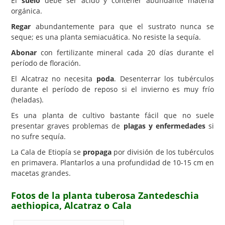
El
suelo
debe ser ácido y contener abundante materia
orgánica.
Regar
abundantemente para que el sustrato nunca se
seque; es una planta semiacuática. No resiste la sequía.
Abonar
con fertilizante mineral cada 20 días durante el
período de floración.
El Alcatraz no necesita
poda
. Desenterrar los tubérculos
durante el período de reposo si el invierno es muy frío
(heladas).
Es una planta de cultivo bastante fácil que no suele
presentar graves problemas de
plagas y enfermedades
si
no sufre sequía.
La Cala de Etiopía se
propaga
por división de los tubérculos
en primavera. Plantarlos a una profundidad de 10-15 cm en
macetas grandes.
Fotos de la planta tuberosa Zantedeschia
aethiopica, Alcatraz o Cala