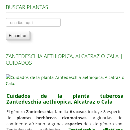
BUSCAR PLANTAS
Árboles, Cicas y Palmeras de la G a la Z
Plantas Anuales y Perennes
Plantas Bulbosas y Acuáticas
Encontrar
Plantas de Interior
Plantas Trepadoras
ZANTEDESCHIA AETHIOPICA, ALCATRAZ O CALA |
Plantas Aromáticas y de Huerto
CUIDADOS
Plantas Carnívoras y Orquídeas
Consejos
Hemisferio Norte
Cuidados de la planta tuberosa
Hemisferio Sur
Zantedeschia aethiopica, Alcatraz o Cala
Enfermedades
El género
Zantedeschia,
familia
Araceae,
incluye 8 especies
de
plantas herbáceas rizomatosas
originarias del
Animales
continente africano. Algunas
especies
de este género son:
Hongos
Zantedeschia aethiopica,
Zantedeschia elliottiana
,