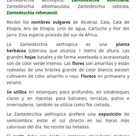
Zantedeschia albomaculata, Zantedeschia odorata,
Carencias
Zantedeschia rehmannii
.
Fotos
Recibe los
nombres vulgares
de Alcatraz, Cala, Cala de
Etiopía, Aro de Etiopía, Lirio de agua, Cartucho y Flor del
Flores y Plantas
jarro. Esta especie procede del sur de África.
Árboles y Palmeras
La Zantedeschia aethiopica es una
planta
herbácea
tuberosa que alcanza 1 metro de altura. Las
Arbustos y Trepadoras
grandes
hojas
basales y de forma aseeteada o acorazonada
Cactus y Suculentas
son de color verde intenso. Las
flores
son amarillas y están
rodeadas de una bráctea grande de color blanco; existen
cultivares de color amarillo o rosa.
Florece
en primavera y
verano.
Se utiliza
en estanques poco profundos, en sotobosques
claros y en macetas para balcones, terrazas, patios e
invernaderos. también se utiliza como flor cortada.
La Zantedeschia aethiopica prefiere una
exposición
de
semisombra; evitar el sol directo en las horas más
calurosas del día. No resiste las heladas.