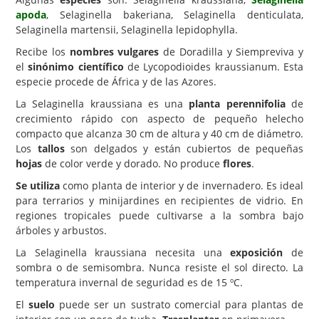
apoda
, Selaginella bakeriana, Selaginella denticulata,
Carencias
Selaginella martensii, Selaginella lepidophylla.
Fotos
Recibe los
nombres vulgares
de Doradilla y Siempreviva y
el
sinónimo científico
de Lycopodioides kraussianum. Esta
Flores y Plantas
especie procede de África y de las Azores.
Árboles y Palmeras
La Selaginella kraussiana es una
planta perennifolia
de
crecimiento rápido con aspecto de pequeño helecho
Arbustos y Trepadoras
compacto que alcanza 30 cm de altura y 40 cm de diámetro.
Cactus y Suculentas
Los
tallos
son delgados y están cubiertos de pequeñas
hojas
de color verde y dorado. No produce
flores
.
Se utiliza
como planta de interior y de invernadero. Es ideal
para terrarios y minijardines en recipientes de vidrio. En
regiones tropicales puede cultivarse a la sombra bajo
árboles y arbustos.
La Selaginella kraussiana necesita una
exposición
de
sombra o de semisombra. Nunca resiste el sol directo. La
temperatura invernal de seguridad es de 15 ºC.
El
suelo
puede ser un sustrato comercial para plantas de