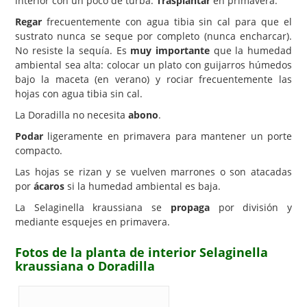
interior con un poco de turba.
Trasplantar
en primavera.
Regar
frecuentemente con agua tibia sin cal para que el
sustrato nunca se seque por completo (nunca encharcar).
No resiste la sequía. Es
muy importante
que la humedad
ambiental sea alta: colocar un plato con guijarros húmedos
bajo la maceta (en verano) y rociar frecuentemente las
hojas con agua tibia sin cal.
La Doradilla no necesita
abono
.
Podar
ligeramente en primavera para mantener un porte
compacto.
Las hojas se rizan y se vuelven marrones o son atacadas
por
ácaros
si la humedad ambiental es baja.
La Selaginella kraussiana se
propaga
por división y
mediante esquejes en primavera.
Fotos de la planta de interior Selaginella
kraussiana o Doradilla