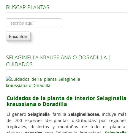
BUSCAR PLANTAS
Árboles, Cicas y Palmeras de la G a la Z
Plantas Anuales y Perennes
Plantas Bulbosas y Acuáticas
Encontrar
Plantas de Interior
Plantas Trepadoras
SELAGINELLA KRAUSSIANA O DORADILLA |
Plantas Aromáticas y de Huerto
CUIDADOS
Plantas Carnívoras y Orquídeas
Consejos
Hemisferio Norte
Cuidados de la planta de interior Selaginella
Hemisferio Sur
kraussiana o Doradilla
Enfermedades
El género
Selaginella
, familia
Selaginellaceae
, incluye más
de 700 especies de plantas distribuidas por regiones
Animales
tropicales, desiertos y montañas de todo el planeta.
Hongos
Algunas
especies
son: Selaginella kraussiana,
Selaginella