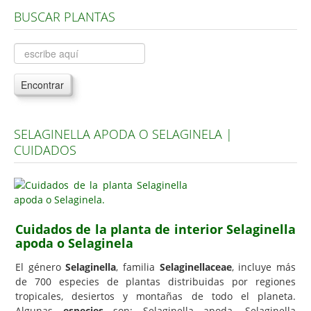
BUSCAR PLANTAS
Árboles, Cicas y Palmeras de la G a la Z
Plantas Anuales y Perennes
Plantas Bulbosas y Acuáticas
Encontrar
Plantas de Interior
Plantas Trepadoras
SELAGINELLA APODA O SELAGINELA |
Plantas Aromáticas y de Huerto
CUIDADOS
Plantas Carnívoras y Orquídeas
Consejos
Hemisferio Norte
Cuidados de la planta de interior Selaginella
Hemisferio Sur
apoda o Selaginela
Enfermedades
El género
Selaginella
, familia
Selaginellaceae
, incluye más
de 700 especies de plantas distribuidas por regiones
Animales
tropicales, desiertos y montañas de todo el planeta.
Hongos
Algunas
especies
son: Selaginella apoda, Selaginella