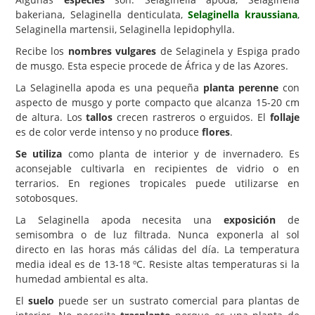
bakeriana, Selaginella denticulata,
Selaginella kraussiana
,
Carencias
Selaginella martensii, Selaginella lepidophylla.
Fotos
Recibe los
nombres vulgares
de Selaginela y Espiga prado
de musgo. Esta especie procede de África y de las Azores.
Flores y Plantas
La Selaginella apoda es una pequeña
planta perenne
con
Árboles y Palmeras
aspecto de musgo y porte compacto que alcanza 15-20 cm
de altura. Los
tallos
crecen rastreros o erguidos. El
follaje
Arbustos y Trepadoras
es de color verde intenso y no produce
flores
.
Cactus y Suculentas
Se utiliza
como planta de interior y de invernadero. Es
aconsejable cultivarla en recipientes de vidrio o en
terrarios. En regiones tropicales puede utilizarse en
sotobosques.
La Selaginella apoda necesita una
exposición
de
semisombra o de luz filtrada. Nunca exponerla al sol
directo en las horas más cálidas del día. La temperatura
media ideal es de 13-18 ºC. Resiste altas temperaturas si la
humedad ambiental es alta.
El
suelo
puede ser un sustrato comercial para plantas de