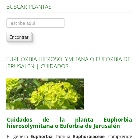
BUSCAR PLANTAS
Árboles, Cicas y Palmeras de la G a la Z
Plantas Anuales y Perennes
Plantas Bulbosas y Acuáticas
Encontrar
Plantas de Interior
Plantas Trepadoras
EUPHORBIA HIEROSOLYMITANA O EUFORBIA DE
Plantas Aromáticas y de Huerto
JERUSALÉN | CUIDADOS
Plantas Carnívoras y Orquídeas
Consejos
Hemisferio Norte
Hemisferio Sur
Enfermedades
Cuidados de la planta Euphorbia
hierosolymitana o Euforbia de Jerusalén
Animales
El género
Euphorbia
, familia
Euphorbiaceae
, comprende
Hongos