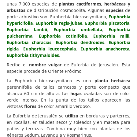
unas 7.000 especies de
plantas cactiformes, herbáceas y
Carencias
arbustos
de distribución cosmopolita. Algunas
especies
de
porte arbustivo son: Euphorbia hierosolymitana,
Euphorbia
Fotos
hypericifolia
,
Euphorbia regis-jubae
,
Euphorbia piscatoria
,
Euphorbia lambii
,
Euphorbia umbellata
,
Euphorbia
Flores y Plantas
pulcherrima
,
Euphorbia cotinifolia
,
Euphorbia milii
,
Árboles y Palmeras
Euphorbia characias
,
Euphorbia dendroides
,
Euphorbia
rigida
,
Euphorbia leucocephala
,
Euphorbia anachoreta
,
Arbustos y Trepadoras
Euphorbia tithymaloides
.
Cactus y Suculentas
Recibe el
nombre vulgar
de Euforbia de Jerusalén. Esta
especie procede de Oriente Próximo.
La Euphorbia hierosolymitana es una
planta herbácea
perennifolia de tallos carnosos y porte compacto que
alcanza 60 cm de altura. Las
hojas
ovaladas son de color
verde intenso. En la punta de los tallos aparecen las
vistosas
flores
de color amarillo verdoso.
La Euforbia de Jerusalén se
utiliza
en borduras y parterres,
en rocallas, en taludes secos y soleados y en maceta para
patios y terrazas. Combina muy bien con plantas de los
géneros Sedum, Lavandula y Rosmarinus.