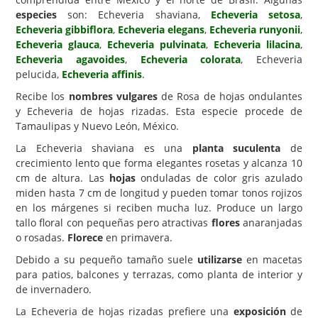
especies
son: Echeveria shaviana,
Echeveria setosa
,
Carencias
Echeveria gibbiflora
,
Echeveria elegans
,
Echeveria runyonii
,
Echeveria glauca
,
Echeveria pulvinata
,
Echeveria lilacina
,
Fotos
Echeveria agavoides
,
Echeveria colorata
, Echeveria
Flores y Plantas
pelucida,
Echeveria affinis
.
Recibe los
nombres vulgares
de Rosa de hojas ondulantes
Árboles y Palmeras
y Echeveria de hojas rizadas. Esta especie procede de
Arbustos y Trepadoras
Tamaulipas y Nuevo León, México.
Cactus y Suculentas
La Echeveria shaviana es una
planta suculenta
de
crecimiento lento que forma elegantes rosetas y alcanza 10
cm de altura. Las
hojas
onduladas de color gris azulado
miden hasta 7 cm de longitud y pueden tomar tonos rojizos
en los márgenes si reciben mucha luz. Produce un largo
tallo floral con pequeñas pero atractivas
flores
anaranjadas
o rosadas.
Florece
en primavera.
Debido a su pequeño tamaño suele
utilizarse
en macetas
para patios, balcones y terrazas, como planta de interior y
de invernadero.
La Echeveria de hojas rizadas prefiere una
exposición
de