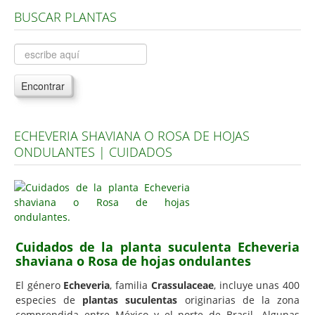
BUSCAR PLANTAS
Árboles, Cicas y Palmeras de la G a la Z
Plantas Anuales y Perennes
Plantas Bulbosas y Acuáticas
Encontrar
Plantas de Interior
Plantas Trepadoras
ECHEVERIA SHAVIANA O ROSA DE HOJAS
Plantas Aromáticas y de Huerto
ONDULANTES | CUIDADOS
Plantas Carnívoras y Orquídeas
Consejos
Hemisferio Norte
Hemisferio Sur
Cuidados de la planta suculenta Echeveria
shaviana o Rosa de hojas ondulantes
Enfermedades
El género
Echeveria
, familia
Crassulaceae
, incluye unas 400
Animales
especies de
plantas suculentas
originarias de la zona
Hongos
comprendida entre México y el norte de Brasil. Algunas