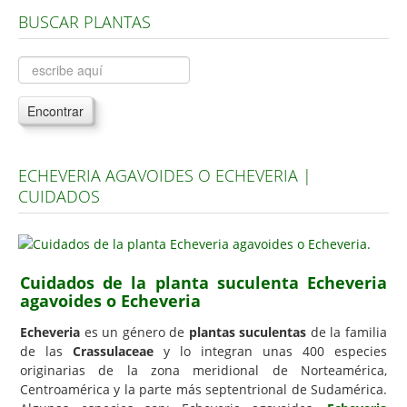
BUSCAR PLANTAS
Árboles, Cicas y Palmeras de la G a la Z
Plantas Anuales y Perennes
Plantas Bulbosas y Acuáticas
Encontrar
Plantas de Interior
Plantas Trepadoras
ECHEVERIA AGAVOIDES O ECHEVERIA |
Plantas Aromáticas y de Huerto
CUIDADOS
Plantas Carnívoras y Orquídeas
Consejos
Hemisferio Norte
Cuidados de la planta suculenta Echeveria
agavoides o Echeveria
Hemisferio Sur
Echeveria
es un género de
plantas suculentas
de la familia
Enfermedades
de las
Crassulaceae
y lo integran unas 400 especies
originarias de la zona meridional de Norteamérica,
Animales
Centroamérica y la parte más septentrional de Sudamérica.
Hongos