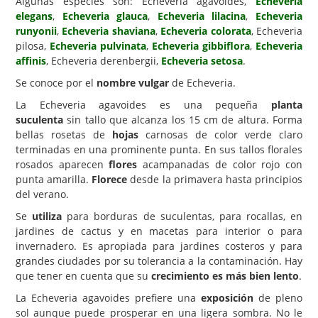
Algunas especies son: Echeveria agavoides,
Echeveria
elegans
,
Echeveria glauca
,
Echeveria lilacina
,
Echeveria
Carencias
runyonii
,
Echeveria shaviana
,
Echeveria colorata
, Echeveria
pilosa,
Echeveria pulvinata
,
Echeveria gibbiflora
,
Echeveria
Fotos
affinis
, Echeveria derenbergii,
Echeveria setosa
.
Flores y Plantas
Se conoce por el
nombre vulgar
de Echeveria.
Árboles y Palmeras
La Echeveria agavoides es una pequeña
planta
suculenta
sin tallo que alcanza los 15 cm de altura. Forma
Arbustos y Trepadoras
bellas rosetas de
hojas
carnosas de color verde claro
Cactus y Suculentas
terminadas en una prominente punta. En sus tallos florales
rosados aparecen
flores
acampanadas de color rojo con
punta amarilla.
Florece
desde la primavera hasta principios
del verano.
Se
utiliza
para borduras de suculentas, para rocallas, en
jardines de cactus y en macetas para interior o para
invernadero. Es apropiada para jardines costeros y para
grandes ciudades por su tolerancia a la contaminación. Hay
que tener en cuenta que su
crecimiento es más bien lento
.
La Echeveria agavoides prefiere una
exposición
de pleno
sol aunque puede prosperar en una ligera sombra. No le