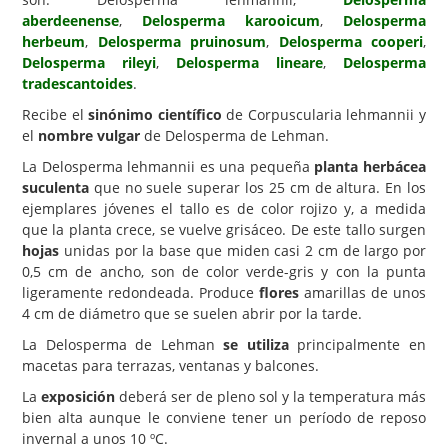
aberdeenense
,
Delosperma karooicum
,
Delosperma
Carencias
herbeum
,
Delosperma pruinosum
,
Delosperma cooperi
,
Delosperma rileyi
,
Delosperma lineare
,
Delosperma
Fotos
tradescantoides
.
Flores y Plantas
Recibe el
sinónimo científico
de Corpuscularia lehmannii y
el
nombre vulgar
de Delosperma de Lehman.
Árboles y Palmeras
La Delosperma lehmannii es una pequeña
planta herbácea
Arbustos y Trepadoras
suculenta
que no suele superar los 25 cm de altura. En los
Cactus y Suculentas
ejemplares jóvenes el tallo es de color rojizo y, a medida
que la planta crece, se vuelve grisáceo. De este tallo surgen
hojas
unidas por la base que miden casi 2 cm de largo por
0,5 cm de ancho, son de color verde-gris y con la punta
ligeramente redondeada. Produce
flores
amarillas de unos
4 cm de diámetro que se suelen abrir por la tarde.
La Delosperma de Lehman
se utiliza
principalmente en
macetas para terrazas, ventanas y balcones.
La
exposición
deberá ser de pleno sol y la temperatura más
bien alta aunque le conviene tener un período de reposo
invernal a unos 10 ºC.