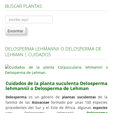
BUSCAR PLANTAS
Árboles, Cicas y Palmeras de la G a la Z
Plantas Anuales y Perennes
Plantas Bulbosas y Acuáticas
Encontrar
Plantas de Interior
Plantas Trepadoras
DELOSPERMA LEHMANNII O DELOSPERMA DE
Plantas Aromáticas y de Huerto
LEHMAN | CUIDADOS
Plantas Carnívoras y Orquídeas
Consejos
Hemisferio Norte
Cuidados de la planta suculenta Delosperma
Hemisferio Sur
lehmannii o Delosperma de Lehman
Enfermedades
Delosperma
es un género de
plantas suculentas
de la
familia de las
Aizoaceae
formado por unas 100 especies
Animales
procedentes del Sur y el Este de África. Algunas
especies
Hongos
son: Delosperma lehmannii,
Delosperma