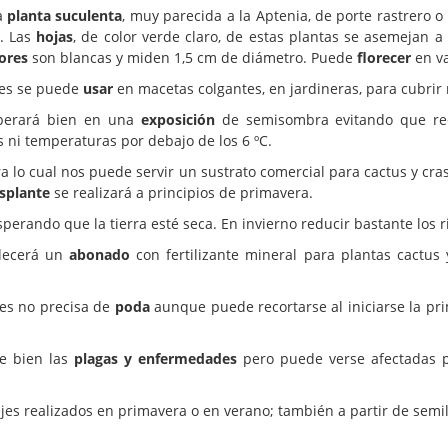
a
planta suculenta
, muy parecida a la Aptenia, de porte rastrero 
. Las
hojas
, de color verde claro, de estas plantas se asemejan 
lores
son blancas y miden 1,5 cm de diámetro. Puede
florecer
en va
es se puede
usar
en macetas colgantes, en jardineras, para cubrir 
sperará bien en una
exposición
de semisombra evitando que rec
as ni temperaturas por debajo de los 6 ºC.
 lo cual nos puede servir un sustrato comercial para cactus y cra
asplante
se realizará a principios de primavera.
ando que la tierra esté seca. En invierno reducir bastante los ri
adecerá un
abonado
con fertilizante mineral para plantas cactus
es no precisa de
poda
aunque puede recortarse al iniciarse la pr
te bien las
plagas y enfermedades
pero puede verse afectadas p
es realizados en primavera o en verano; también a partir de semi