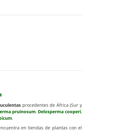
a
suculentas
procedentes de África (Sur y
perma pruinosum
,
Delosperma cooperi
,
oicum
.
uentra en tiendas de plantas con el