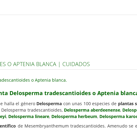
S O APTENIA BLANCA | CUIDADOS
enta Delosperma tradescantioides o Aptenia blanc
e halla el género
Delosperma
con unas 100 especies de
plantas 
: Delosperma tradescantioides,
Delosperma aberdeenense
,
Delos
eyi
,
Delosperma lineare
,
Delosperma herbeum
,
Delosperma karo
entífico
de Mesembryanthemum tradescantioides. Amenudo se enc