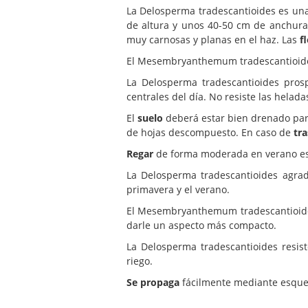
La Delosperma tradescantioides es un
de altura y unos 40-50 cm de anchura
muy carnosas y planas en el haz. Las
f
El Mesembryanthemum tradescantioid
La Delosperma tradescantioides pro
centrales del día. No resiste las helad
El
suelo
deberá estar bien drenado para
de hojas descompuesto. En caso de
tr
Regar
de forma moderada en verano esper
La Delosperma tradescantioides agr
primavera y el verano.
El Mesembryanthemum tradescantioid
darle un aspecto más compacto.
La Delosperma tradescantioides resis
riego.
Se propaga
fácilmente mediante esquej