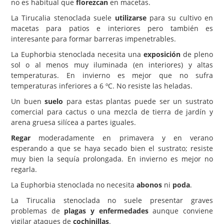
no es habitual que
florezcan
en macetas.
La Tirucalia stenoclada suele
utilizarse
para su cultivo en
macetas para patios e interiores pero también es
interesante para formar barreras impenetrables.
La Euphorbia stenoclada necesita una
exposición
de pleno
sol o al menos muy iluminada (en interiores) y altas
temperaturas. En invierno es mejor que no sufra
temperaturas inferiores a 6 ºC. No resiste las heladas.
Un buen
suelo
para estas plantas puede ser un sustrato
comercial para cactus o una mezcla de tierra de jardín y
arena gruesa silícea a partes iguales.
Regar
moderadamente en primavera y en verano
esperando a que se haya secado bien el sustrato; resiste
muy bien la sequía prolongada. En invierno es mejor no
regarla.
La Euphorbia stenoclada no necesita
abonos
ni
poda
.
La Tirucalia stenoclada no suele presentar graves
problemas de
plagas y enfermedades
aunque conviene
vigilar ataques de
cochinillas
.