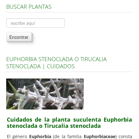
BUSCAR PLANTAS
Árboles, Cicas y Palmeras de la G a la Z
Plantas Anuales y Perennes
Plantas Bulbosas y Acuáticas
Encontrar
Plantas de Interior
Plantas Trepadoras
EUPHORBIA STENOCLADA O TIRUCALIA
Plantas Aromáticas y de Huerto
STENOCLADA | CUIDADOS
Plantas Carnívoras y Orquídeas
Consejos
Hemisferio Norte
Hemisferio Sur
Enfermedades
Cuidados de la planta suculenta Euphorbia
stenoclada o Tirucalia stenoclada
Animales
El género
Euphorbia
(de la familia
Euphorbiaceae
) consta
Hongos