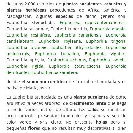
de unas 2.000 especies de
plantas suculentas, arbustos y
Carencias
plantas herbáceas
procedentes de África, América y
Madagascar. Algunas
especies
de dicho género son:
Fotos
Euphorbia stenoclada,
Euphorbia cap-saintemariensis
,
Euphorbia suzannae, Euphorbia horrida,
Euphorbia enopla
,
Flores y Plantas
Euphorbia resinifera
,
Euphorbia canariensis
,
Euphorbia
Árboles y Palmeras
candelabrum
,
Euphorbia royleana
,
Euphorbia trigona
,
Euphorbia bivonae
,
Euphorbia tithymaloides
,
Euphorbia
Arbustos y Trepadoras
meloformis
,
Euphorbia bubalina
,
Euphorbia viguieri
,
Euphorbia aphylla,
Euphorbia echinus
,
Euphorbia lomelii
,
Cactus y Suculentas
Euphorbia rigida
,
Euphorbia coerulescens
,
Euphorbia
dendroides
,
Euphorbia balsamifera
.
Recibe el
sinónimo científico
de Tirucalia stenoclada y es
nativa de Madagascar.
La Euphorbia stenoclada es una
planta suculenta
de porte
arbustivo (a veces arbóreo) de
crecimiento lento
que llega
a medir varios metros de altura. Los
tallos
se ramifican
profusamente, presentan tubérculos y espinas y son de
color verde y gris claro. No presenta
hojas
pero sí
pequeñas
flores
que no resultan muy decorativas si bien