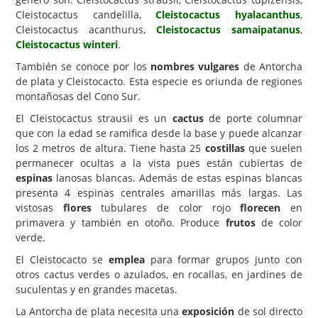
Cleistocactus candelilla,
Cleistocactus hyalacanthus
,
Carencias
Cleistocactus acanthurus,
Cleistocactus samaipatanus
,
Cleistocactus winteri
.
Fotos
También se conoce por los
nombres vulgares
de Antorcha
Flores y Plantas
de plata y Cleistocacto. Esta especie es oriunda de regiones
montañosas del Cono Sur.
Árboles y Palmeras
El Cleistocactus strausii es un
cactus
de porte columnar
Arbustos y Trepadoras
que con la edad se ramifica desde la base y puede alcanzar
Cactus y Suculentas
los 2 metros de altura. Tiene hasta 25
costillas
que suelen
permanecer ocultas a la vista pues están cubiertas de
espinas
lanosas blancas. Además de estas espinas blancas
presenta 4 espinas centrales amarillas más largas. Las
vistosas
flores
tubulares de color rojo
florecen
en
primavera y también en otoño. Produce
frutos
de color
verde.
El Cleistocacto se
emplea
para formar grupos junto con
otros cactus verdes o azulados, en rocallas, en jardines de
suculentas y en grandes macetas.
La Antorcha de plata necesita una
exposición
de sol directo