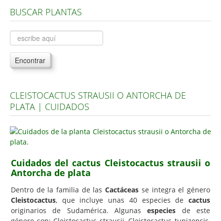
BUSCAR PLANTAS
Árboles, Cicas y Palmeras de la G a la Z
Plantas Anuales y Perennes
Plantas Bulbosas y Acuáticas
Encontrar
Plantas de Interior
Plantas Trepadoras
CLEISTOCACTUS STRAUSII O ANTORCHA DE
Plantas Aromáticas y de Huerto
PLATA | CUIDADOS
Plantas Carnívoras y Orquídeas
Consejos
Hemisferio Norte
Cuidados del cactus Cleistocactus strausii o
Hemisferio Sur
Antorcha de plata
Enfermedades
Dentro de la familia de las
Cactáceas
se integra el género
Cleistocactus
, que incluye unas 40 especies de
cactus
Animales
originarios de Sudamérica. Algunas
especies
de este
Hongos
género son: Cleistocactus strausii, Cleistocactus tupizensis,