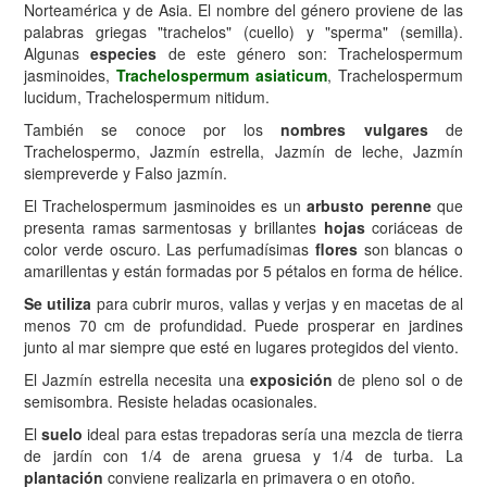
Norteamérica y de Asia. El nombre del género proviene de las
palabras griegas "trachelos" (cuello) y "sperma" (semilla).
Algunas
especies
de este género son: Trachelospermum
jasminoides,
Trachelospermum asiaticum
, Trachelospermum
lucidum, Trachelospermum nitidum.
También se conoce por los
nombres vulgares
de
Trachelospermo, Jazmín estrella, Jazmín de leche, Jazmín
siempreverde y Falso jazmín.
El Trachelospermum jasminoides es un
arbusto perenne
que
presenta ramas sarmentosas y brillantes
hojas
coriáceas de
color verde oscuro. Las perfumadísimas
flores
son blancas o
amarillentas y están formadas por 5 pétalos en forma de hélice.
Se utiliza
para cubrir muros, vallas y verjas y en macetas de al
menos 70 cm de profundidad. Puede prosperar en jardines
junto al mar siempre que esté en lugares protegidos del viento.
El Jazmín estrella necesita una
exposición
de pleno sol o de
semisombra. Resiste heladas ocasionales.
El
suelo
ideal para estas trepadoras sería una mezcla de tierra
de jardín con 1/4 de arena gruesa y 1/4 de turba. La
plantación
conviene realizarla en primavera o en otoño.