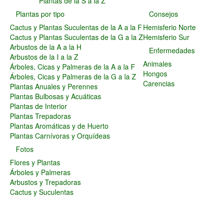
Plantas de la S a la Z
Plantas Carnívoras y Orquídeas
Plantas por tipo
Consejos
Consejos
Cactus y Plantas Suculentas de la A a la F
Hemisferio Norte
Hemisferio Norte
Cactus y Plantas Suculentas de la G a la Z
Hemisferio Sur
Hemisferio Sur
Arbustos de la A a la H
Enfermedades
Enfermedades
Arbustos de la I a la Z
Animales
Árboles, Cicas y Palmeras de la A a la F
Animales
Hongos
Árboles, Cicas y Palmeras de la G a la Z
Hongos
Carencias
Plantas Anuales y Perennes
Carencias
Plantas Bulbosas y Acuáticas
Fotos
Plantas de Interior
Flores y Plantas
Plantas Trepadoras
Árboles y Palmeras
Plantas Aromáticas y de Huerto
Arbustos y Trepadoras
Plantas Carnívoras y Orquídeas
Cactus y Suculentas
Fotos
Flores y Plantas
Árboles y Palmeras
Arbustos y Trepadoras
Cactus y Suculentas