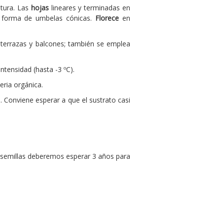
ltura. Las
hojas
lineares y terminadas en
 forma de umbelas cónicas.
Florece
en
terrazas y balcones; también se emplea
ntensidad (hasta -3 ºC).
eria orgánica.
a. Conviene esperar a que el sustrato casi
de semillas deberemos esperar 3 años para