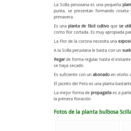
La Scilla peruviana es una pequeña
plan
punta, se presentan formando roseta 
primavera.
Es una
planta de fácil cultivo
que
se util
como flor cortada. Es muy apropiada para
La Flor de la corona necesita una
exposi
A la Scilla peruviana le basta con un
suel
Regar
de forma regular hasta el instante 
se haya secado.
Es suficiente con un
abonado
en otoño a
El Jacinto del Perú es una planta bastant
La mejor forma de
propagarla
es a parti
la primera floración.
Fotos de la planta bulbosa Scill