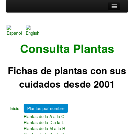
Inicio
Plantas por nombre
Plantas de la A a la C
Plantas de la D a la L
Consulta Plantas
Plantas de la M a la R
Plantas de la S a la Z
Plantas por tipo
Fichas de plantas con sus
Cactus y Plantas Suculentas de la A a la F
Cactus y Plantas Suculentas de la G a la Z
cuidados desde 2001
Arbustos de la A a la H
Arbustos de la I a la Z
Árboles, Cicas y Palmeras de la A a la F
Árboles, Cicas y Palmeras de la G a la Z
Plantas Anuales y Perennes
Inicio
Plantas por nombre
Plantas Bulbosas y Acuáticas
Plantas de la A a la C
Plantas de Interior
Plantas de la D a la L
Plantas Trepadoras
Plantas de la M a la R
Plantas Aromáticas y de Huerto