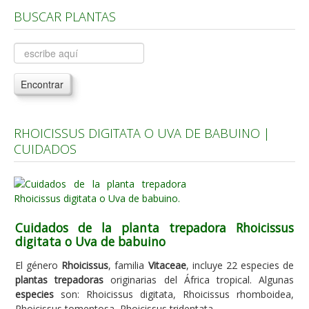
BUSCAR PLANTAS
Árboles, Cicas y Palmeras de la G a la Z
Plantas Anuales y Perennes
Plantas Bulbosas y Acuáticas
Encontrar
Plantas de Interior
Plantas Trepadoras
RHOICISSUS DIGITATA O UVA DE BABUINO |
Plantas Aromáticas y de Huerto
CUIDADOS
Plantas Carnívoras y Orquídeas
Consejos
Hemisferio Norte
Cuidados de la planta trepadora Rhoicissus
Hemisferio Sur
digitata o Uva de babuino
Enfermedades
El género
Rhoicissus
, familia
Vitaceae
, incluye 22 especies de
plantas trepadoras
originarias del África tropical. Algunas
Animales
especies
son: Rhoicissus digitata, Rhoicissus rhomboidea,
Hongos
Rhoicissus tomentosa, Rhoicissus tridentata.