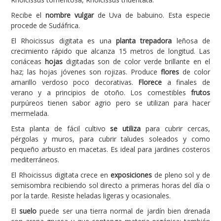
Recibe el
nombre vulgar
de Uva de babuino. Esta especie
Carencias
procede de Sudáfrica.
Fotos
El Rhoicissus digitata es una
planta trepadora
leñosa de
Flores y Plantas
crecimiento rápido que alcanza 15 metros de longitud. Las
coriáceas
hojas
digitadas son de color verde brillante en el
Árboles y Palmeras
haz; las hojas jóvenes son rojizas. Produce
flores
de color
amarillo verdoso poco decorativas.
Florece
a finales de
Arbustos y Trepadoras
verano y a principios de otoño. Los comestibles
frutos
Cactus y Suculentas
purpúreos tienen sabor agrio pero se utilizan para hacer
mermelada.
Esta planta de fácil cultivo
se utiliza
para cubrir cercas,
pérgolas y muros, para cubrir taludes soleados y como
pequeño arbusto en macetas. Es ideal para jardines costeros
mediterráneos.
El Rhoicissus digitata crece en
exposiciones
de pleno sol y de
semisombra recibiendo sol directo a primeras horas del día o
por la tarde. Resiste heladas ligeras y ocasionales.
El
suelo
puede ser una tierra normal de jardín bien drenada