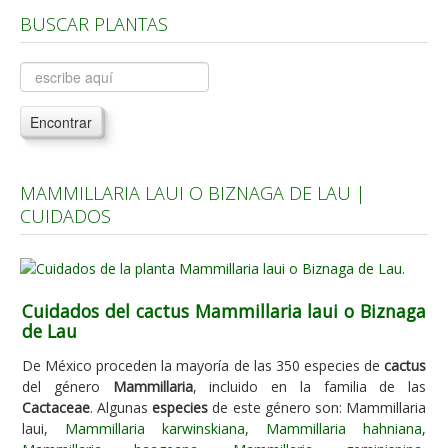
BUSCAR PLANTAS
Árboles, Cicas y Palmeras de la G a la Z
Plantas Anuales y Perennes
Plantas Bulbosas y Acuáticas
Encontrar
Plantas de Interior
Plantas Trepadoras
MAMMILLARIA LAUI O BIZNAGA DE LAU |
Plantas Aromáticas y de Huerto
CUIDADOS
Plantas Carnívoras y Orquídeas
Consejos
Hemisferio Norte
Cuidados del cactus Mammillaria laui o Biznaga
de Lau
Hemisferio Sur
De México proceden la mayoría de las 350 especies de
cactus
Enfermedades
del género
Mammillaria
, incluido en la familia de las
Cactaceae
. Algunas
especies
de este género son: Mammillaria
Animales
laui,
Mammillaria karwinskiana
,
Mammillaria hahniana
,
Hongos