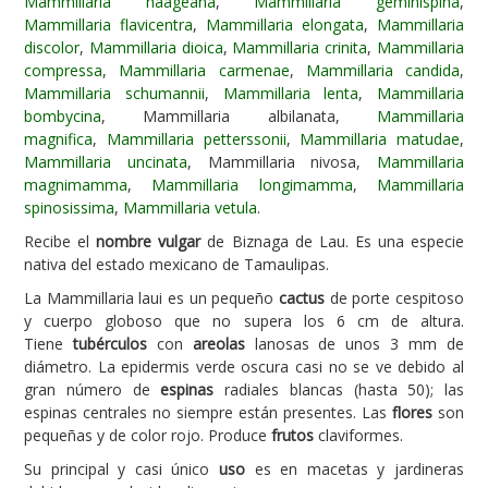
Mammillaria haageana
,
Mammillaria geminispina
,
Mammillaria flavicentra
,
Mammillaria elongata
,
Mammillaria
Carencias
discolor
,
Mammillaria dioica
,
Mammillaria crinita
,
Mammillaria
compressa
,
Mammillaria carmenae
,
Mammillaria candida
,
Fotos
Mammillaria schumannii
,
Mammillaria lenta
,
Mammillaria
Flores y Plantas
bombycina
, Mammillaria albilanata,
Mammillaria
magnifica
,
Mammillaria petterssonii
,
Mammillaria matudae
,
Árboles y Palmeras
Mammillaria uncinata
, Mammillaria nivosa,
Mammillaria
magnimamma
,
Mammillaria longimamma
,
Mammillaria
Arbustos y Trepadoras
spinosissima
,
Mammillaria vetula
.
Cactus y Suculentas
Recibe el
nombre vulgar
de Biznaga de Lau. Es una especie
nativa del estado mexicano de Tamaulipas.
La Mammillaria laui es un pequeño
cactus
de porte cespitoso
y cuerpo globoso que no supera los 6 cm de altura.
Tiene
tubérculos
con
areolas
lanosas de unos 3 mm de
diámetro. La epidermis verde oscura casi no se ve debido al
gran número de
espinas
radiales blancas (hasta 50); las
espinas centrales no siempre están presentes. Las
flores
son
pequeñas y de color rojo. Produce
frutos
claviformes.
Su principal y casi único
uso
es en macetas y jardineras